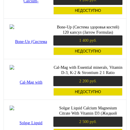
НЕДОСТУПНО
Bone-Up (Система здоровья костей)
120 капсул (Jarrow Formulas)
1 400 руб.
НЕДОСТУПНО
Cal-Mag with Essential minerals, Vitamin
D-3, K-2 & Strontium 2:1 Ratio
(Кальций Магний) 120 вег кап
2 200 руб.
НЕДОСТУПНО
Solgar Liquid Calcium Magnesium
Citrate With Vitamin D3 (Жидкий
Цитрат Кальция И Магния С
2 500 руб.
Витамином D3) 473 мл. со вкусом
Апельсин-Ваниль