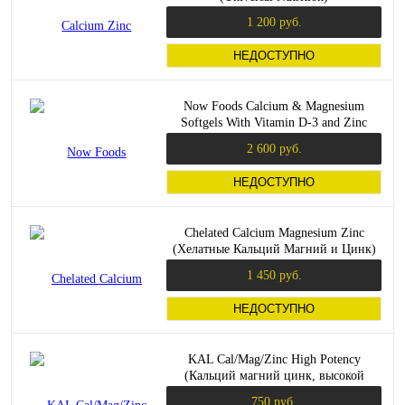
1 200 руб.
НЕДОСТУПНО
Now Foods Calcium & Magnesium
Softgels With Vitamin D-3 and Zinc
(Кальций и магний с витамином Д3 и
2 600 руб.
цинком) 240 мягких капсул
НЕДОСТУПНО
Chelated Calcium Magnesium Zinc
(Хелатные Кальций Магний и Цинк)
250 таблеток (American Health)
1 450 руб.
НЕДОСТУПНО
KAL Cal/Mag/Zinc High Potency
(Кальций магний цинк, высокой
эффективности) 1000/400/15 мг. 100
750 руб.