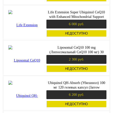
Life Extension Super Ubiquinol CoQ10
with Enhanced Mitochondrial Support
(Суперубихинол коэнзим Q10 с
6 000 руб.
улучшенной поддержкой
митохондрий) 100 мг. 60 мягких
НЕДОСТУПНО
капсул
Liposomal CoQ10 100 mg
(Липосомальный CoQ10 100 мг) 30
капсул (Dr. Mercola)
2 300 руб.
НЕДОСТУПНО
Ubiquinol QH-Absorb (Убихинол) 100
мг 120 гелевых капсул (Jarrow
Formulas)
6 200 руб.
НЕДОСТУПНО