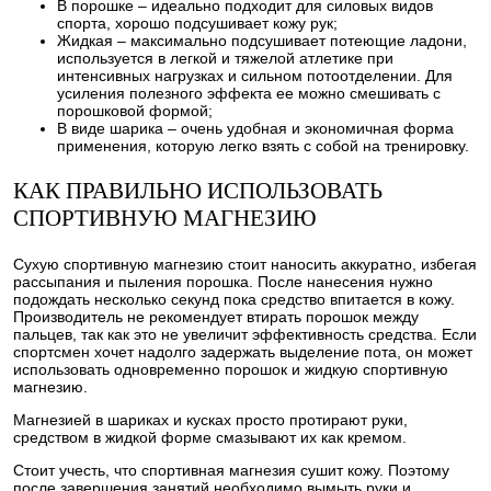
В порошке – идеально подходит для силовых видов
спорта, хорошо подсушивает кожу рук;
Жидкая – максимально подсушивает потеющие ладони,
используется в легкой и тяжелой атлетике при
интенсивных нагрузках и сильном потоотделении. Для
усиления полезного эффекта ее можно смешивать с
порошковой формой;
В виде шарика – очень удобная и экономичная форма
применения, которую легко взять с собой на тренировку.
КАК ПРАВИЛЬНО ИСПОЛЬЗОВАТЬ
СПОРТИВНУЮ МАГНЕЗИЮ
Сухую спортивную магнезию стоит наносить аккуратно, избегая
рассыпания и пыления порошка. После нанесения нужно
подождать несколько секунд пока средство впитается в кожу.
Производитель не рекомендует втирать порошок между
пальцев, так как это не увеличит эффективность средства. Если
спортсмен хочет надолго задержать выделение пота, он может
использовать одновременно порошок и жидкую спортивную
магнезию.
Магнезией в шариках и кусках просто протирают руки,
средством в жидкой форме смазывают их как кремом.
Стоит учесть, что спортивная магнезия сушит кожу. Поэтому
после завершения занятий необходимо вымыть руки и