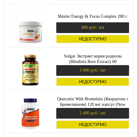
Maxler Energy & Focus Complex 200 г.
600 руб.
/ шт
НЕДОСТУПНО
Solgar Экстракт корня родиолы
(Rhodiola Root Extract) 60
растительных капсул
1 600 руб.
/ шт
НЕДОСТУПНО
Quercetin With Bromelain (Кверцетин с
бромелаином) 120 вег капсул (Now
Foods)
2 400 руб.
/ шт
НЕДОСТУПНО