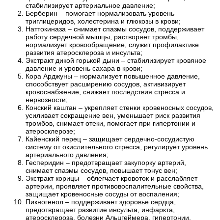
стабилизирует артериальное давление;
Берберин – помогает нормализовать уровень
триглицеридов, холестерина и глюкозы в крови;
Наттокиназа – снимает спазмы сосудов, поддерживает
работу сердечной мышцы, растворяет тромбы,
нормализует кровообращение, служит профилактике
развития атеросклероза и инсульта;
Экстракт дикой горькой дыни – стабилизирует кровяное
давление и уровень сахара в крови;
Кора Арджуны – нормализует повышенное давление,
способствует расширению сосудов, активизирует
кровоснабжение, снижает последствия стресса и
нервозности;
Конский каштан – укрепляет стенки кровеносных сосудов,
усиливает сокращение вен, уменьшает риск развития
тромбов, снимает отеки, помогает при гипертонии и
атеросклерозе;
Кайенский перец – защищает сердечно-сосудистую
систему от окислительного стресса, регулирует уровень
артериального давления;
Гесперидин – предотвращает закупорку артерий,
снимает спазмы сосудов, повышает тонус вен;
Экстракт корицы – облегчает кровоток и расслабляет
артерии, проявляет противовоспалительные свойства,
защищает кровеносные сосуды от воспаления;
Пикногенол – поддерживает здоровье сердца,
предотвращает развитие инсульта, инфаркта,
атеросклероза, болезни Альцгеймера, гипертонии.