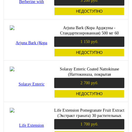
3 200 руб.
НЕДОСТУПНО
Arjuna Bark (Кора Арджуны -
Стандартизированная) 500 мг 60
капсул (Swanson)
1 150 руб.
НЕДОСТУПНО
Solaray Enteric Coated Nattokinase
(Наттокиназа, покрытая
кишечнополостной оболочкой) 100 мг.
2 700 руб.
1250 FU 30 растительных капсул
НЕДОСТУПНО
Life Extension Pomegranate Fruit Extract
(Экстракт граната) 30 растительных
капсул
1 700 руб.