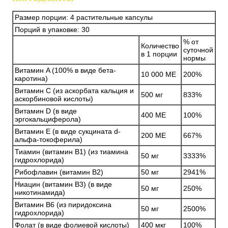
Размер порции: 4 растительные капсулы
Порций в упаковке: 30
% от
Количество
суточной
в 1 порции
нормы
Витамин A (100% в виде бета-
10 000 МЕ
200%
каротина)
Витамин С (из аскорбата кальция и
500 мг
833%
аскорбиновой кислоты)
Витамин D (в виде
400 МЕ
100%
эргокальциферола)
Витамин E (в виде сукцината d-
200 МЕ
667%
альфа-токоферила)
Тиамин (витамин B1) (из тиамина
50 мг
3333%
гидрохлорида)
Рибофлавин (витамин B2)
50 мг
2941%
Ниацин (витамин B3) (в виде
50 мг
250%
никотинамида)
Витамин B6 (из пиридоксина
50 мг
2500%
гидрохлорида)
Фолат (в виде фолиевой кислоты)
400 мкг
100%