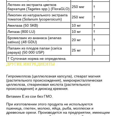
Лютеин из экстракта цветков
250 мкг
†
бархатцев (Tagetes spp.) (FloraGLO)
Ликопин из натурального экстракта
250 мкг
†
томатов (Solanum lycopersicum)
Амилаза (50 SKB)
10 мг
†
Липаза (800 LU)
10 мг
†
Бромелаин из ананаса (ananas
20 мг
†
sativus) (48 GDU)
Папаин из плодов папаи (carica
25 мг
†
papaya) (50 000 USP)
† Суточная норма не определена.
ДРУГИЕ ИНГРЕДИЕНТЫ
Гипромеллоза (целлюлозная капсула), стеарат магния
(растительного происхождения), микрокристаллическая
целлюлоза, стеариновая кислота (растительного
происхождения) и диоксид кремния.
Витамин E из сои без ГМО.
При изготовлении этого продукта не используются
пшеница, глютен, молоко, яйца, рыба, моллюски и
древесные орехи. Производится на предприятии, имеющем