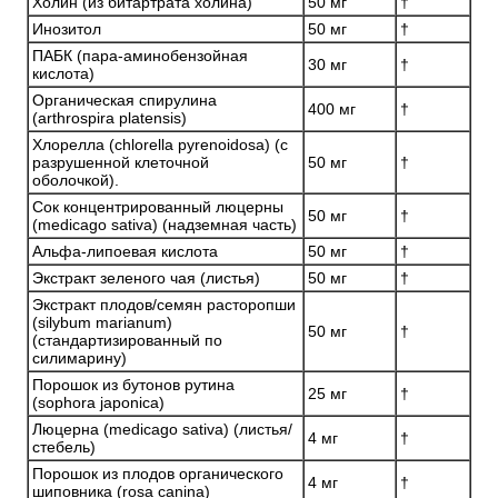
Холин (из битартрата холина)
50 мг
†
Инозитол
50 мг
†
ПАБК (пара-аминобензойная
30 мг
†
кислота)
Органическая спирулина
400 мг
†
(arthrospira platensis)
Хлорелла (chlorella pyrenoidosa) (с
разрушенной клеточной
50 мг
†
оболочкой).
Сок концентрированный люцерны
50 мг
†
(medicago sativa) (надземная часть)
Альфа-липоевая кислота
50 мг
†
Экстракт зеленого чая (листья)
50 мг
†
Экстракт плодов/семян расторопши
(silybum marianum)
50 мг
†
(стандартизированный по
силимарину)
Порошок из бутонов рутина
25 мг
†
(sophora japonica)
Люцерна (medicago sativa) (листья/
4 мг
†
стебель)
Порошок из плодов органического
4 мг
†
шиповника (rosa canina)