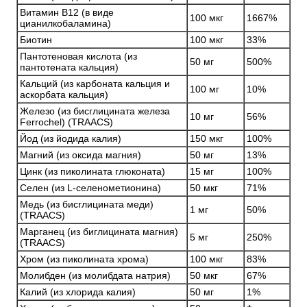
Витамин B12 (в виде
100 мкг
1667%
цианилкобаламина)
Биотин
100 мкг
33%
Пантотеновая кислота (из
50 мг
500%
пантотената кальция)
Кальций (из карбоната кальция и
100 мг
10%
аскорбата кальция)
Железо (из бисглицината железа
10 мг
56%
Ferrochel) (TRAACS)
Йод (из йодида калия)
150 мкг
100%
Магний (из оксида магния)
50 мг
13%
Цинк (из пиколината глюконата)
15 мг
100%
Селен (из L-селенометионина)
50 мкг
71%
Медь (из бисглицината меди)
1 мг
50%
(TRAACS)
Марганец (из биглицината магния)
5 мг
250%
(TRAACS)
Хром (из пиколината хрома)
100 мкг
83%
Молибден (из молибдата натрия)
50 мкг
67%
Калий (из хлорида калия)
50 мг
1%