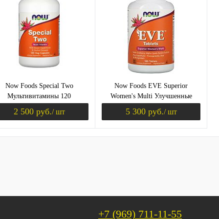
Now Foods Special Two
Now Foods EVE Superior
Мультивитамины 120
Women's Multi Улучшенные
растительных капсул
женские мультивитамины 180
2 500 руб.
5 300 руб.
/ шт
/ шт
таблеток
уплении
Уведомить о поступлении
Уведомить о пос
пить в 1 клик
Сравнение
Купить в 1 клик
Сравнение
избранное
Недоступно
В избранное
Недоступно
+7 (969) 711-11-55