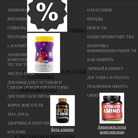
АМИНОКИСЛОТЫ
О МАГАЗИНЕ
ВИТАМИНЫ И МИНЕРАЛЫ
БРЕНДЫ
ГЕЙНЕРЫ
НОВОСТИ
УЦЕНКА
ПРОТЕИНЫ
НАШИ ПРЕИМУЩЕСТВА
L-КАРНИТИН
ПОЛИТИКА
КОНФИДЕНЦИАЛЬНОСТИ
АНАБОЛИЧЕСКИЕ
КОМПЛЕКСЫ(ПОВЫШЕНИЕ
КАК ВЫБРАТЬ
ТЕСТОСТЕРОНА)
ЛИЧНЫЙ КАБИНЕТ
ДЛЯ ДЕТЕЙ
АКСЕССУАРЫ
КОСМЕТИКА
ДОСТАВКА И ОПЛАТА
ДОБАВКИ ДЛЯ СУСТАВОВ И
ПУБЛИЧНАЯ ОФЕРТА
СВЯЗОК (ХОНДРОПРОТЕКТОРЫ)
АМИНОКИСЛОТЫ
ОБРАТНАЯ СВЯЗЬ
ДИЕТИЧЕСКОЕ ПИТАНИЕ
ЖИРОСЖИГАТЕЛИ
ЗМА (ZMA)
ЗДОРОВЬЕ И ДОЛГОЛЕТИЕ
Аминокислоты
Бета-аланин
КРЕАТИН
комплексные
ВИТАМИНЫ И МИНЕРАЛЫ