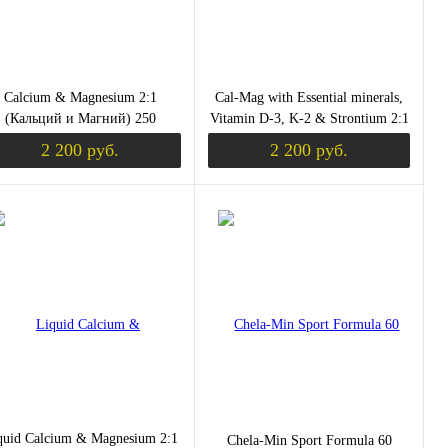
Calcium & Magnesium 2:1
Cal-Mag with Essential minerals,
(Кальций и Магний) 250
Vitamin D-3, K-2 & Strontium 2:1
таблеток (Now Foods)
Ratio (Кальций Магний) 120 вег
2 200 руб.
2 200 руб.
кап
уплении
Уведомить о поступлении
Уведомить о пос
пить в 1 клик
Сравнение
Купить в 1 клик
Сравнение
избранное
Недоступно
В избранное
Недоступно
quid Calcium & Magnesium 2:1
Chela-Min Sport Formula 60