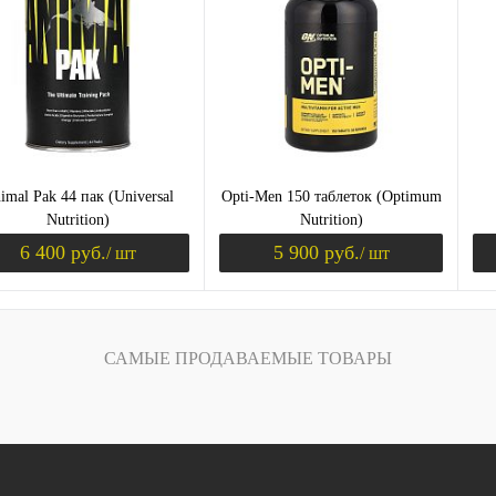
imal Pak 44 пак (Universal
Opti-Men 150 таблеток (Optimum
Nutrition)
Nutrition)
6 400 руб.
5 900 руб.
/ шт
/ шт
Уведомить о поступлении
Уведомить о пост
САМЫЕ ПРОДАВАЕМЫЕ ТОВАРЫ
ить в 1 клик
Сравнение
Купить в 1 клик
Сравнение
Ку
збранное
Недоступно
В избранное
Недоступно
В 