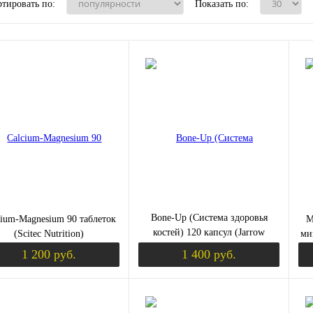
тировать по:
Показать по:
Bone-Up (Система здоровья
cium-Magnesium 90 таблеток
M
костей) 120 капсул (Jarrow
(Scitec Nutrition)
ми
Formulas)
1 200 руб.
1 400 руб.
Уведомить о поступлении
Уведомить о пост