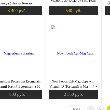
Vitabolic 30 таблеток (BioTech)
(
капсул (Thorne Research)
1
3 400 руб.
540 руб.
Уведомить о поступлении
Уведомить о пост
ить в 1 клик
Сравнение
Купить в 1 клик
Сравнение
Ку
збранное
Недоступно
В избранное
Недоступно
В 
nesium Potassium Bromelain
Now Foods Cal-Mag Caps with
гний Калий Бромелаин) 60
Vitamin D (Кальций и Магний +
таблеток (KAL)
Витамин D) 240 растительных
800 руб.
2 350 руб.
капсул
Назад
1
2