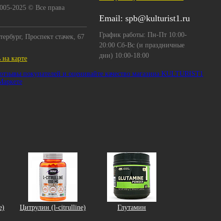
2005-2025 © Все права
Email:
spb@kulturist1.ru
График работы: Пн-Пт 10:00-
тербург, Проспект стачек, 67
20:00 Сб-Вс (и праздничные
дни) 10:00-18:00
 на карте
e)
Цитрулин (l-citrulline)
Глутамин