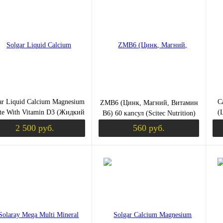
ить в 1 клик
Сравнение
Купить в 1 клик
Сравнение
Ку
ЫШЕНИЕ ТЕСТОСТЕРОНА)
збранное
Недоступно
В избранное
Недоступно
В 
ar Liquid Calcium Magnesium
C
ZMB6 (Цинк, Магний, Витамин
ate With Vitamin D3 (Жидкий
(
B6) 60 капсул (Scitec Nutrition)
трат Кальция И Магния С
2 500 руб.
560 руб.
итамином D3) 473 мл. со
кусом Апельсин-Ваниль
К (ХОНДРОПРОТЕКТОРЫ)
Уведомить о поступлении
Уведомить о пост
ить в 1 клик
Сравнение
Купить в 1 клик
Сравнение
Ку
збранное
Недоступно
В избранное
Недоступно
В 