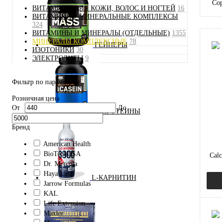
Сор
ВИТАМИНЫ ДЛЯ КОЖИ, ВОЛОС И НОГТЕЙ
16
ВИТАМИННО-МИНЕРАЛЬНЫЕ КОМПЛЕКСЫ
324
ВИТАМИНЫ И МИНЕРАЛЫ (ОТДЕЛЬНЫЕ)
1355
МИНЕРАЛЫ КОМПЛЕКСНЫЕ
78
ГЕЙНЕРЫ
ИЗОТОНИКИ
30
ЭЛЕКТРОЛИТЫ
9
Фильтр по параметрам
Розничная цена
От
До
ПРОТЕИНЫ
Бренд
American Health
BioTechUSA
Cal
Dr. Mercola
Haya Labs
L-КАРНИТИН
Jarrow Formulas
KAL
Life Extension
Maxler