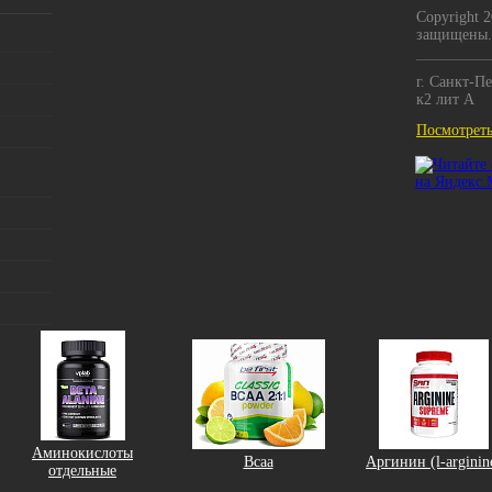
Copyright 
защищены.
г. Санкт-Пе
к2 лит А
Посмотреть
Аминокислоты
Bcaa
Аргинин (l-arginin
отдельные