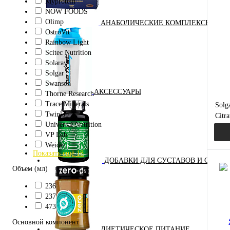
Myprotein
NOW FOODS
Куп
Olimp
АНАБОЛИЧЕСКИЕ КОМПЛЕКСЫ(ПОВ
OstroVit
В и
Rainbow Light
Scitec Nutrition
Solaray
Solgar
Swanson
АКСЕССУАРЫ
Thorne Research
Trace Minerals
Solg
Twinlab
Citr
Universal Nutrition
Ци
VP Lab
В
Weider
в
Показать ещё 18
ДОБАВКИ ДЛЯ СУСТАВОВ И СВЯЗО
Объем (мл)
236
Куп
237
473
В и
Основной компонент
ДИЕТИЧЕСКОЕ ПИТАНИЕ