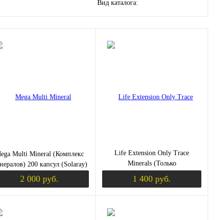
Вид каталога:
Life Extension Only Trace
ega Multi Mineral (Комплекс
Minerals (Только
нералов) 200 капсул (Solaray)
микроэлементы) 90
2 000 руб.
1 400 руб.
растительных капсул
уплении
Уведомить о поступлении
Уведомить о пос