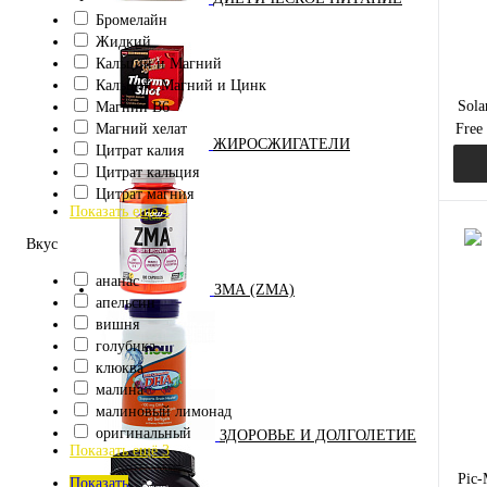
Бромелайн
Жидкий
Кальций и Магний
Кальций, Магний и Цинк
Sola
Магний B6
Магний хелат
Free
ЖИРОСЖИГАТЕЛИ
Цитрат калия
комп
Цитрат кальция
Цитрат магния
Показать ещё 4
Вкус
ананас
ЗМА (ZMA)
Куп
апельсин
вишня
В и
голубика
клюква
малина
малиновый лимонад
оригинальный
ЗДОРОВЬЕ И ДОЛГОЛЕТИЕ
Показать ещё 3
Pic-
Показать