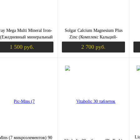
ray Mega Multi Mineral Iron-
Solgar Calcium Magnesium Plus
 (Ежедневный минеральный
Zinc (Комплекс Кальций-
лекс без железа) 100 капсул
Магний-Цинк) 250 таблеток
1 500 руб.
2 700 руб.
Уведомить о поступлении
Уведомить о пост
ить в 1 клик
Сравнение
Купить в 1 клик
Сравнение
Ку
збранное
Недоступно
В избранное
Недоступно
В 
Li
Mins (7 микроэлементов) 90