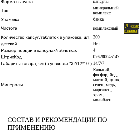
Форма выпуска
капсулы
минеральный
Тип
комплекс
Упаковка
банка
Другие
Чистота
комплексный
товары
Количество капсул/таблеток в упаковке, шт.
200
детский
Нет
Размер порции в капсулах/таблетках
4
ШтрихКод
076280045147
Габариты товара, см (в упаковке "32/12*10")
14/7/7
Кальций,
фосфор, йод,
магний, цинк,
Минералы
селен, медь,
марганец,
хром,
молибден
СОСТАВ И РЕКОМЕНДАЦИИ ПО
ПРИМЕНЕНИЮ