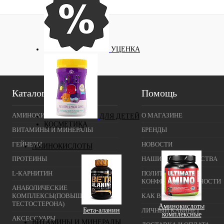
УЦЕНКА
Каталог
Помощь
АМИНОКИСЛОТЫ
О МАГАЗИНЕ
ДЛЯ ДЕТЕЙ
КОСМЕТИКА
ВИТАМИНЫ И МИНЕРАЛЫ
БРЕНДЫ
ГЕЙНЕРЫ
НОВОСТИ
АМИНОКИСЛОТЫ
ПРОТЕИНЫ
НАШИ ПРЕИМУЩЕСТВА
L-КАРНИТИН
ПОЛИТИКА
КОНФИДЕНЦИАЛЬНОСТИ
АНАБОЛИЧЕСКИЕ
КОМПЛЕКСЫ(ПОВЫШЕНИЕ
КАК ВЫБРАТЬ
ТЕСТОСТЕРОНА)
Аминокислоты
Бета-аланин
ЛИЧНЫЙ КАБИНЕТ
комплексные
АКСЕССУАРЫ
ВИТАМИНЫ И МИНЕРАЛЫ