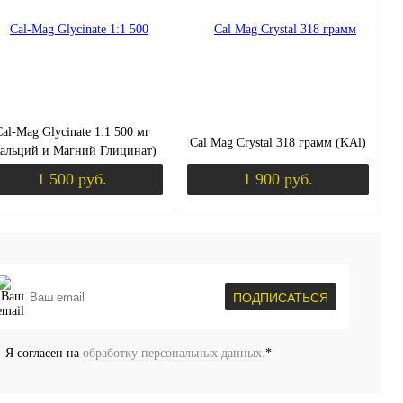
избранное
Недоступно
В избранное
Недоступно
al-Mag Glycinate 1:1 500 мг
Cal Mag Crystal 318 грамм (KAl)
альций и Магний Глицинат)
90 таблеток (KAL)
1 500 руб.
1 900 руб.
уплении
Уведомить о поступлении
Уведомить о пос
пить в 1 клик
Сравнение
Купить в 1 клик
Сравнение
ПОДПИСАТЬСЯ
избранное
Недоступно
В избранное
Недоступно
Вкус
Я согласен на
обработку персональных данных.
*
малиновый лимонад