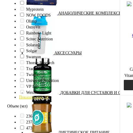
Maxler
Myprotein
АНАБОЛИЧЕСКИЕ КОМПЛЕКСЫ(ПОВ
NOW FOODS
Куп
Olimp
OstroVit
В и
Rainbow Light
Scitec Nutrition
Solaray
Solgar
АКСЕССУАРЫ
Swanson
Thorne Research
Trace Minerals
C
Twinlab
Vita
Universal Nutrition
VP Lab
Weider
ДОБАВКИ ДЛЯ СУСТАВОВ И СВЯЗО
Показать ещё 18
Объем (мл)
236
Куп
237
473
В и
ДИЕТИЧЕСКОЕ ПИТАНИЕ