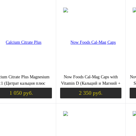
Уведомить о поступлении
Уведомить о пост
ить в 1 клик
Сравнение
Купить в 1 клик
Сравнение
Ку
збранное
Недоступно
В избранное
Недоступно
В 
cium Citrate Plus Magnesium
Now Foods Cal-Mag Caps with
No
:1 (Цитрат кальция плюс
Vitamin D (Кальций и Магний +
S
ний) 150 капсул (Swanson)
Витамин D) 240 растительных
1 050 руб.
2 350 руб.
капсул
в
Уведомить о поступлении
Уведомить о пост
ить в 1 клик
Сравнение
Купить в 1 клик
Сравнение
Ку