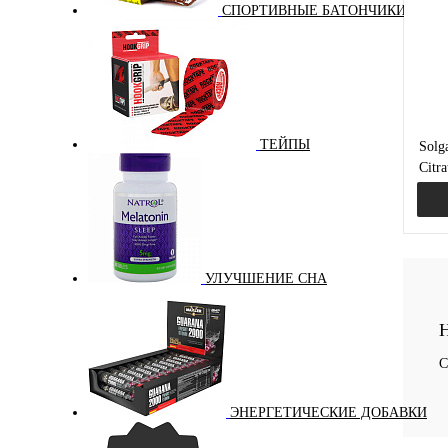
В и
СПОРТИВНЫЕ БАТОНЧИКИ
ТЕЙПЫ
Solg
Citr
Ци
В
в
УЛУЧШЕНИЕ СНА
Куп
Н
В и
С
ЭНЕРГЕТИЧЕСКИЕ ДОБАВКИ