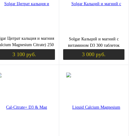
lgar Цитрат кальция и магния
Solgar Кальций и магний с
alcium Magnesium Citrate) 250
витамином D3 300 таблеток
таблеток
3 100 руб.
3 000 руб.
уплении
Уведомить о поступлении
Уведомить о пос
пить в 1 клик
Сравнение
Купить в 1 клик
Сравнение
избранное
Недоступно
В избранное
Недоступно