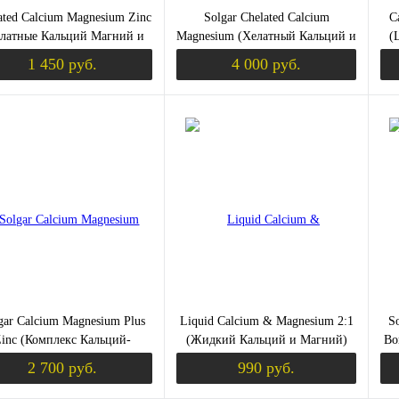
ated Calcium Magnesium Zinc
Solgar Chelated Calcium
C
латные Кальций Магний и
Magnesium (Хелатный Кальций и
(
к) 250 таблеток (American
магний) 1:1 240 таблеток
1 450 руб.
4 000 руб.
Health)
Уведомить о поступлении
Уведомить о пост
ить в 1 клик
Сравнение
Купить в 1 клик
Сравнение
Ку
збранное
Недоступно
В избранное
Недоступно
В 
gar Calcium Magnesium Plus
Liquid Calcium & Magnesium 2:1
S
inc (Комплекс Кальций-
(Жидкий Кальций и Магний)
Bo
гний-Цинк) 250 таблеток
100 мягких капсул (Swanson)
2 700 руб.
990 руб.