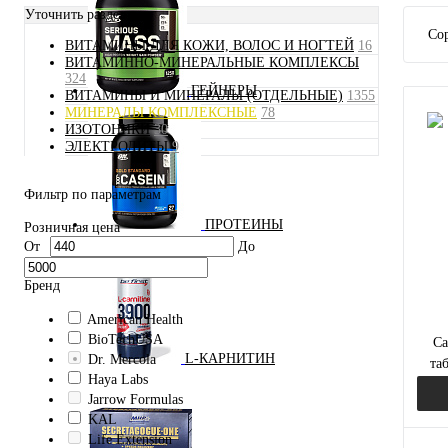
Уточнить раздел
Сор
ВИТАМИНЫ ДЛЯ КОЖИ, ВОЛОС И НОГТЕЙ
16
ВИТАМИННО-МИНЕРАЛЬНЫЕ КОМПЛЕКСЫ
324
ГЕЙНЕРЫ
ВИТАМИНЫ И МИНЕРАЛЫ (ОТДЕЛЬНЫЕ)
1355
МИНЕРАЛЫ КОМПЛЕКСНЫЕ
78
ИЗОТОНИКИ
30
ЭЛЕКТРОЛИТЫ
9
Фильтр по параметрам
ПРОТЕИНЫ
Розничная цена
От
До
Бренд
American Health
BioTechUSA
Ca
L-КАРНИТИН
Dr. Mercola
таб
Haya Labs
Jarrow Formulas
KAL
Life Extension