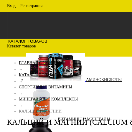
Вход
Регистрация
КАТАЛОГ ТОВАРОВ
Каталог товаров
ГЛАВНАЯ СТРАНИЦА
→
КАТАЛОГ ТОВАРОВ
АМИНОКИСЛОТЫ
→
СПОРТИВНЫЕ ВИТАМИНЫ
→
МИНЕРАЛЬНЫЕ КОМПЛЕКСЫ
→
КАЛЬЦИЙ И МАГНИЙ
ВИТАМИНЫ И МИНЕРАЛЫ
КАЛЬЦИЙ И МАГНИЙ (CALCIUM 