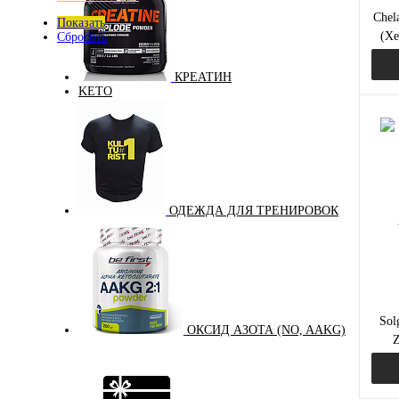
Chel
Показать
(Хе
Сбросить
Цин
КРЕАТИН
KETO
Куп
В и
ОДЕЖДА ДЛЯ ТРЕНИРОВОК
Sol
ОКСИД АЗОТА (NO, AAKG)
Z
Ма