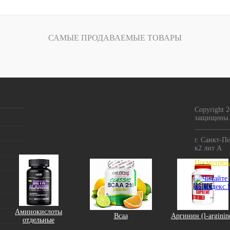
САМЫЕ ПРОДАВАЕМЫЕ ТОВАРЫ
Copyright 
защищены.
г. Санкт-Пе
к2 лит А
Посмотреть
Аминокислоты
Bcaa
Аргинин (l-arginin
отдельные