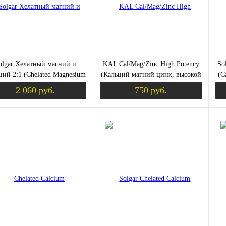
Вкус
ананас
апельсин
вишня
голубика
малина
olgar Хелатный магний и
KAL Cal/Mag/Zinc High Potency
So
ций 2:1 (Chelated Magnesium
(Кальций магний цинк, высокой
(C
Calcium) 90 таблеток
эффективности) 1000/400/15 мг.
2 060 руб.
750 руб.
100 таблеток
Уведомить о поступлении
Уведомить о пост
ить в 1 клик
Сравнение
Купить в 1 клик
Сравнение
Ку
збранное
Недоступно
В избранное
Недоступно
В 