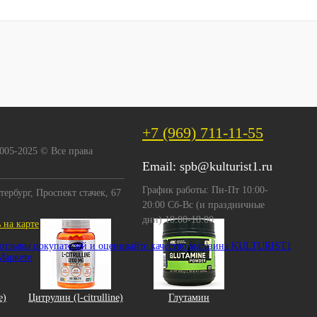
+7 (969) 711-11-55
2005-2025 © Все права
Email:
spb@kulturist1.ru
График работы: Пн-Пт 10:00-
тербург, Проспект стачек, 67
20:00 Сб-Вс (и праздничные
дни) 10:00-18:00
 на карте
e)
Цитрулин (l-citrulline)
Глутамин