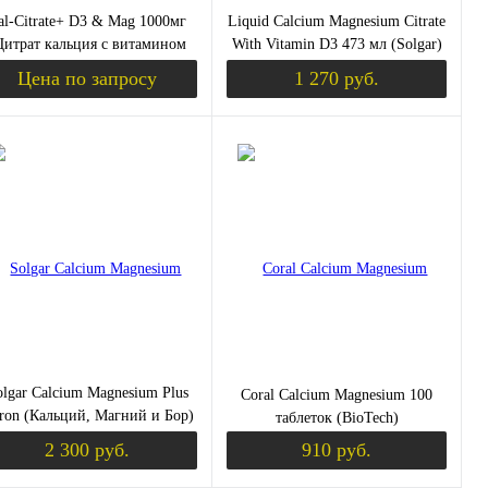
al-Citrate+ D3 & Mag 1000мг
Liquid Calcium Magnesium Citrate
Цитрат кальция с витамином
With Vitamin D3 473 мл (Solgar)
Д3 и Магнием) 60 таблеток
клубника
Цена по запросу
1 270 руб.
(KAL)
уплении
Запросить цену
Уведомить о пос
пить в 1 клик
Сравнение
Купить в 1 клик
Сравнение
избранное
Недоступно
В избранное
Недоступно
olgar Calcium Magnesium Plus
Coral Calcium Magnesium 100
ron (Кальций, Магний и Бор)
таблеток (BioTech)
250 таблеток
2 300 руб.
910 руб.