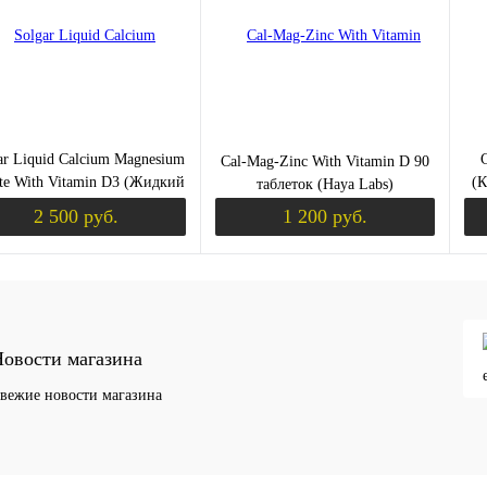
збранное
Недоступно
В избранное
Недоступно
В 
ar Liquid Calcium Magnesium
C
Cal-Mag-Zinc With Vitamin D 90
ate With Vitamin D3 (Жидкий
(К
таблеток (Haya Labs)
трат Кальция И Магния С
2 500 руб.
1 200 руб.
итамином D3) 473 мл. со
кусом Апельсин-Ваниль
Уведомить о поступлении
Уведомить о пост
ить в 1 клик
Сравнение
Купить в 1 клик
Сравнение
Ку
овости магазина
збранное
Недоступно
В избранное
Недоступно
В 
вежие новости магазина