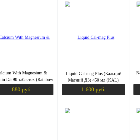
Уведомить о поступлении
Уведомить о пост
ЫШЕНИЕ ТЕСТОСТЕРОНА)
ить в 1 клик
Сравнение
Купить в 1 клик
Сравнение
Ку
збранное
Недоступно
В избранное
Недоступно
В 
alcium With Magnesium &
N
Liquid Cal-mag Plus (Кальций
min D3 90 таблеток (Rainbow
Магний Д3) 450 мл (KAL)
Light)
880 руб.
1 600 руб.
К (ХОНДРОПРОТЕКТОРЫ)
Уведомить о поступлении
Уведомить о пост
ить в 1 клик
Сравнение
Купить в 1 клик
Сравнение
Ку
збранное
Недоступно
В избранное
Недоступно
В 