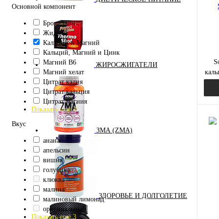
Основной компонент
Бромелайн
Жидкий
Кальций и Магний
Кальций, Магний и Цинк
S
Магний B6
ЖИРОСЖИГАТЕЛИ
Магний хелат
каль
Цитрат калия
Цитрат кальция
Цитрат магния
Показать ещё 4
Вкус
ЗМА (ZMA)
ананас
Куп
апельсин
вишня
В и
голубика
клюква
малина
ЗДОРОВЬЕ И ДОЛГОЛЕТИЕ
малиновый лимонад
оригинальный
Показать ещё 3