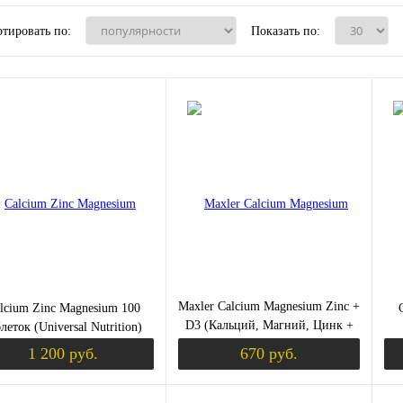
тировать по:
Показать по:
Maxler Calcium Magnesium Zinc +
lcium Zinc Magnesium 100
D3 (Кальций, Магний, Цинк +
леток (Universal Nutrition)
Витамин D3) 90 таблеток
1 200 руб.
670 руб.