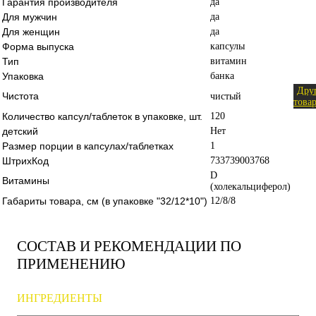
Гарантия производителя
да
Для мужчин
да
Для женщин
да
Форма выпуска
капсулы
Тип
витамин
Упаковка
банка
Дру
Чистота
чистый
това
Количество капсул/таблеток в упаковке, шт.
120
детский
Нет
Размер порции в капсулах/таблетках
1
ШтрихКод
733739003768
D
Витамины
(холекальциферол)
Габариты товара, см (в упаковке "32/12*10")
12/8/8
СОСТАВ И РЕКОМЕНДАЦИИ ПО
ПРИМЕНЕНИЮ
ИНГРЕДИЕНТЫ