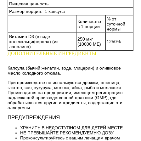
Пищевая ценность
Размер порции: 1 капсула
% от
Количество
суточной
в 1 порции
нормы
Витамин D3 (в виде
250 мкг
холекальциферола) (из
1250%
(10000 МЕ)
ланолина)
ДОПОЛНИТЕЛЬНЫЕ ИНГРЕДИЕНТЫ
Капсула (бычий желатин, вода, глицерин) и оливковое
масло холодного отжима.
При производстве не используются дрожжи, пшеница,
глютен, соя, кукуруза, молоко, яйца, рыба и моллюски.
Производится на предприятии, имеющем регистрацию
надлежащей производственной практики (GMP), где
обрабатываются другие ингредиенты, содержащие эти
аллергены.
ПРЕДУПРЕЖДЕНИЯ
ХРАНИТЬ В НЕДОСТУПНОМ ДЛЯ ДЕТЕЙ МЕСТЕ
НЕ ПРЕВЫШАЙТЕ РЕКОМЕНДУЕМУЮ ДОЗУ
Проконсультируйтесь с вашим лечащим врачом