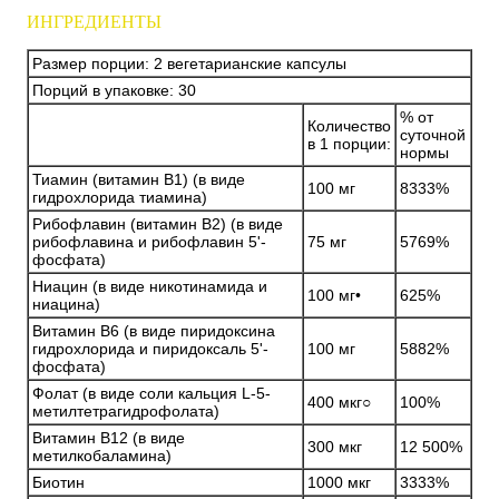
ИНГРЕДИЕНТЫ
Размер порции: 2 вегетарианские капсулы
Порций в упаковке: 30
% от
Количество
суточной
в 1 порции:
нормы
Тиамин (витамин B1) (в виде
100 мг
8333%
гидрохлорида тиамина)
Рибофлавин (витамин B2) (в виде
рибофлавина и рибофлавин 5'-
75 мг
5769%
фосфата)
Ниацин (в виде никотинамида и
100 мг•
625%
ниацина)
Витамин В6 (в виде пиридоксина
гидрохлорида и пиридоксаль 5'-
100 мг
5882%
фосфата)
Фолат (в виде соли кальция L-5-
400 мкг○
100%
метилтетрагидрофолата)
Витамин B12 (в виде
300 мкг
12 500%
метилкобаламина)
Биотин
1000 мкг
3333%