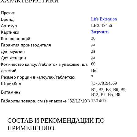
ХАРАКТЕРИСТИКИ
Прочие
Бренд
Life Extension
Артикул
LEX-19456
Картинки
Загрузить
Кол-во порций
30
Гарантия производителя
да
Для мужчин
да
Для женщин
да
Количество капсул/таблеток в упаковке, шт.
60
детский
Нет
Размер порции в капсулах/таблетках
2
ШтрихКод
737870194569
B1, B2, B3, B6, B9,
Витамины
B12, B7, B5, B8
Габариты товара, см (в упаковке "32/12*10")
12/14/17
СОСТАВ И РЕКОМЕНДАЦИИ ПО
ПРИМЕНЕНИЮ