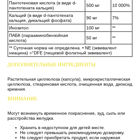
Пантотеновая кислота (в виде d-
500 мг
10 000%
пантотената кальция)
Кальций (в виде d-пантотената
90 мг
7%
кальция, дикальций фосфата)
Инозитол
100 мг
**
ПАБК (парааминобензойная
50 мг
**
кислота)
** Суточная норма не определена. • NE (эквивалент
ниацина) ○°DFE (пищевой фолатный эквивалент)
ДОПОЛНИТЕЛЬНЫЕ ИНГРЕДИЕНТЫ
Растительная целлюлоза (капсула), микрокристаллическая
целлюлоза, стеариновая кислота, очищенная вода, диоксид
кремния.
ВНИМАНИЕ
Могут возникнуть временное покраснение, зуд, сыпь или
расстройства желудка.
Хранить в недоступном для детей месте.
Не следует превышать рекомендуемую дозировку.
Не следует приобретать продукт, если наружная