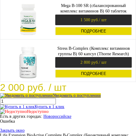
Mega B-100 SR (сбалансированный
комплекс витаминов B) 60 таблеток
(срок 11.25) (NaturesPlus)
1 500 руб.
/ шт
ПОДРОБНЕЕ
Stress B-Complex (Комплекс витаминов
группы B) 60 капсул (Thorne Research)
2 800 руб.
/ шт
ПОДРОБНЕЕ
2 000 руб.
/ шт
Уведомить о поступлении
Купить в 1 клик
Недоступно
Есть в других городах:
Новороссийске
Ошибка
Закрыть окно
Life Extension BioActive Complete B-Complex (Биоактивный комплекс