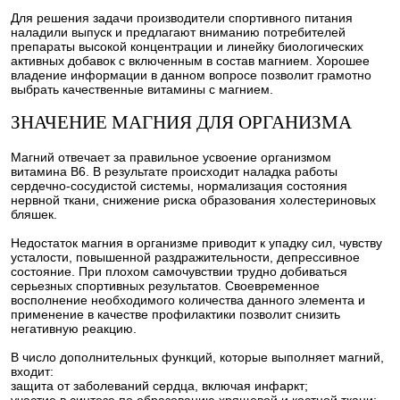
Для решения задачи производители спортивного питания
наладили выпуск и предлагают вниманию потребителей
препараты высокой концентрации и линейку биологических
активных добавок с включенным в состав магнием. Хорошее
владение информации в данном вопросе позволит грамотно
выбрать качественные витамины с магнием.
ЗНАЧЕНИЕ МАГНИЯ ДЛЯ ОРГАНИЗМА
Магний отвечает за правильное усвоение организмом
витамина В6. В результате происходит наладка работы
сердечно-сосудистой системы, нормализация состояния
нервной ткани, снижение риска образования холестериновых
бляшек.
Недостаток магния в организме приводит к упадку сил, чувству
усталости, повышенной раздражительности, депрессивное
состояние. При плохом самочувствии трудно добиваться
серьезных спортивных результатов. Своевременное
восполнение необходимого количества данного элемента и
применение в качестве профилактики позволит снизить
негативную реакцию.
В число дополнительных функций, которые выполняет магний,
входит:
защита от заболеваний сердца, включая инфаркт;
участие в синтезе по образованию хрящевой и костной ткани;