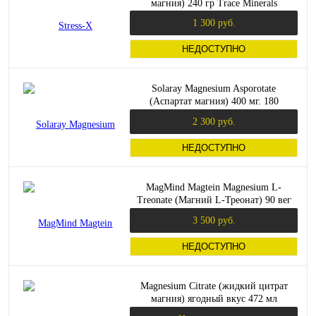
магния) 240 гр Trace Minerals
1 300 руб.
НЕДОСТУПНО
Solaray Magnesium Asporotate
(Аспартат магния) 400 мг. 180
растительных капсул
2 300 руб.
НЕДОСТУПНО
MagMind Magtein Magnesium L-
Treonate (Магний L-Треонат) 90 вег
капсул (Jarrow Formulas)
3 500 руб.
НЕДОСТУПНО
Magnesium Citrate (жидкий цитрат
магния) ягодный вкус 472 мл
(Bluebonnet Nutrition)