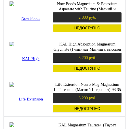
Now Foods Magnesium & Potassium
Aspartate with Taurine (Магний и
Калий Аспартат + Таурин) 120
2 000 руб.
растительных капсул
НЕДОСТУПНО
KAL High Absorption Magnesium
Glycinate (Глицинат Магния с высокой
абсорбцией) 350 мг. 160 растительных
3 200 руб.
капсул
НЕДОСТУПНО
Life Extension Neuro-Mag Magnesium
L-Threonate (Магний L-треонат) 93,35
гр.
3 290 руб.
НЕДОСТУПНО
KAL Magnesium Taurate+ (Таурат