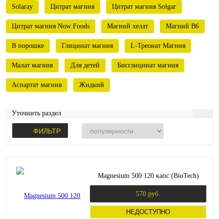
Solaray
Цитрат магния
Цитрат магния Solgar
Цитрат магния Now Foods
Магний хелат
Магний B6
В порошке
Глицинат магния
L-Треонат Магния
Малат магния
Для детей
Бисглицинат магния
Аспартат магния
Жидкий
Уточнить раздел
ФИЛЬТР
Magnesium 500 120 капс (BioTech)
570 руб.
НЕДОСТУПНО