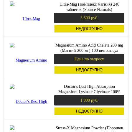
Ultra-Mag (Комплекс магния) 240
таблеток (Source Naturals)
3 500 руб.
НЕДОСТУПНО
Magnesium Amino Acid Chelate 200 mg
(Магний 200 мг) 100 вег. капсул
(Solaray)_
Цена по запросу
НЕДОСТУПНО
Doctor's Best High Absorption
Magnesium Lysinate Glycinate 100%
Chelated (Магний с высокой
1 800 руб.
абсорбцией, Лизинат глицинат 100%
хелатный) 100 мг. 120 таблеток
НЕДОСТУПНО
Stress-X Magnesium Powder (Порошок