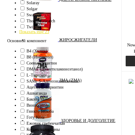
Solaray
В и
Solgar
Swanson
Thorne Research
Twinlab
Показать ещё 23
ЖИРОСЖИГАТЕЛИ
Основной компонент
Now
B4 (Холин)
B8 (Инозитол)
(Оп
Cоевый лецитин
DMAE (Диметиламиноэтанол)
L-Тирозин
ЗМА (ZMA)
SAMe S-Аденозилметионин
Ацетил L-Карнитин
Ашваганда
Куп
Бакопа Монье
Винпоцетин
В и
Гинкго Билоба
Готу Кола
ЗДОРОВЬЕ И ДОЛГОЛЕТИЕ
Ежовик гребенчатый
Корень валерианы