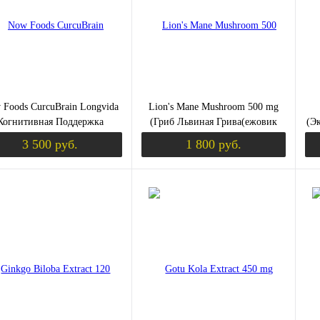
збранное
Недоступно
В избранное
Недоступно
В 
 Foods CurcuBrain Longvida
Lion's Mane Mushroom 500 mg
Когнитивная Поддержка
(Гриб Львиная Грива(ежовик
(Э
тимизированный Куркумин)
гребенчатый)) 60 капсул (Olimp)
3 500 руб.
1 800 руб.
400 мг. 50 капсул
Уведомить о поступлении
Уведомить о пост
ить в 1 клик
Сравнение
Купить в 1 клик
Сравнение
Ку
збранное
Недоступно
В избранное
Недоступно
В 