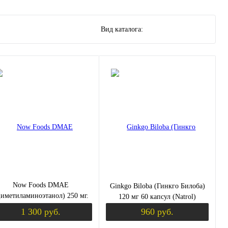
Вид каталога:
Now Foods DMAE
Ginkgo Biloba (Гинкго Билоба)
иметиламиноэтанол) 250 мг.
120 мг 60 капсул (Natrol)
100 растительных капсул
1 300 руб.
960 руб.