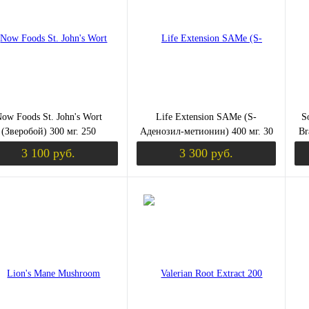
збранное
Недоступно
В избранное
Недоступно
В 
ow Foods St. John's Wort
Life Extension SAMe (S-
S
(Зверобой) 300 мг. 250
Аденозил-метионин) 400 мг. 30
Br
растительных капсул
таблеток покрытых
3 100 руб.
3 300 руб.
кишечнорастворимой оболочкой
Уведомить о поступлении
Уведомить о пост
ить в 1 клик
Сравнение
Купить в 1 клик
Сравнение
Ку
збранное
Недоступно
В избранное
Недоступно
В 