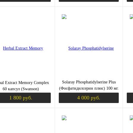
Уведомить о поступлении
Уведомить о пост
ить в 1 клик
Сравнение
Купить в 1 клик
Сравнение
Ку
збранное
Недоступно
В избранное
Недоступно
В 
Solaray Phosphatidylserine Plus
bal Extract Memory Complex
(Фосфатидилсерин плюс) 100 мг.
60 капсул (Swanson)
60 капсул
1 800 руб.
4 000 руб.
Уведомить о поступлении
Уведомить о пост
ить в 1 клик
Сравнение
Купить в 1 клик
Сравнение
Ку