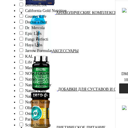
BioTechUSA
California Gold Nutrition
АНАБОЛИЧЕСКИЕ КОМПЛЕКСЫ(ПОВ
Country Life
Doctor`s Best
Куп
Dr. Mercola
Epic Labs
В и
Fungi Perfecti
Haya Labs
Jarrow Formulas
АКСЕССУАРЫ
KAL
Life Extension
Maxler
NOW FOODS
DMA
Natrol
10
Nature's Answer
ДОБАВКИ ДЛЯ СУСТАВОВ И СВЯЗО
Nature's Way
NaturesPlus
Norway Nature
Olimp
OstroVit
Paradise
Куп
Scitec Nutrition
ДИЕТИЧЕСКОЕ ПИТАНИЕ