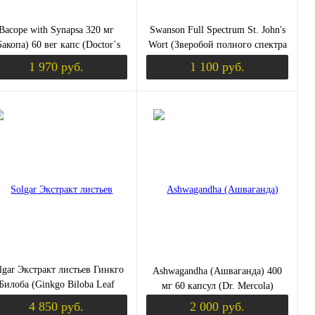
Bacope with Synapsa 320 мг
Swanson Full Spectrum St. John's
Бакопа) 60 вег капс (Doctor`s
Wort (Зверобой полного спектра
Best)
действия) 375 мг. 120 капсул
1 970 руб.
1 100 руб.
уплении
Уведомить о поступлении
Уведомить о пос
пить в 1 клик
Сравнение
Купить в 1 клик
Сравнение
избранное
Недоступно
В избранное
Недоступно
lgar Экстракт листьев Гинкго
Ashwagandha (Ашваганда) 400
Билоба (Ginkgo Biloba Leaf
мг 60 капсул (Dr. Mercola)
ract) 180 растительных капсул
4 850 руб.
2 000 руб.