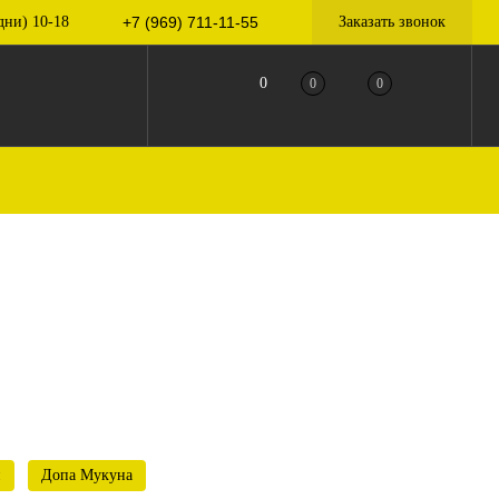
дни) 10-18
+7 (969) 711-11-55
Заказать звонок
0
0
0
н
Допа Мукуна