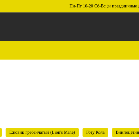
Пн-Пт 10-20 Сб-Вс (и праздничные 
Ежовик гребенчатый (Lion's Mane)
Готу Кола
Винпоцети