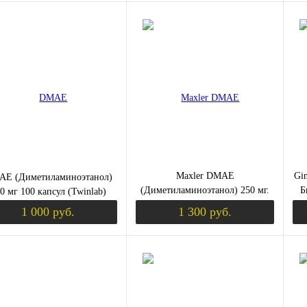
Уведомить о поступлении
Уведомить о пост
ЫШЕНИЕ ТЕСТОСТЕРОНА)
ить в 1 клик
Сравнение
Купить в 1 клик
Сравнение
Ку
збранное
Недоступно
В избранное
Недоступно
В 
Maxler DMAE
Gin
E (Диметиламиноэтанол)
(Диметиламиноэтанол) 250 мг.
Б
0 мг 100 капсул (Twinlab)
100 капсул
1 000 руб.
1 300 руб.
К (ХОНДРОПРОТЕКТОРЫ)
Уведомить о поступлении
Уведомить о пост
ить в 1 клик
Сравнение
Купить в 1 клик
Сравнение
Ку