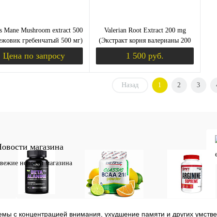
's Mane Mushroom extract 500
Valerian Root Extract 200 mg
ежовик гребенчатый 500 мг)
(Экстракт корня валерианы 200
30 капсул (Dr. Mercola)
мг) 120 капсул (Swanson)
Цена по запросу
1 500 руб.
Назад
1
2
3
Запросить цену
Уведомить о пост
ить в 1 клик
Сравнение
Купить в 1 клик
Сравнение
збранное
Недоступно
В избранное
Недоступно
овости магазина
вежие новости магазина
Аминокислоты
Bcaa
Аргинин (l-arginin
отдельные
мы с концентрацией внимания, ухудшение памяти и других умстве