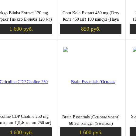
nkgo Biloba Extract 120 mg
Gotu Kola Extract 450 mg (Готу
тракт Гинкго Билоба 120 мг)
Кола 450 мг) 100 капсул (Haya
(
100 вег капсул (Swanson)
Labs)
1 600 руб.
850 руб.
Уведомить о поступлении
Уведомить о пост
ить в 1 клик
Сравнение
Купить в 1 клик
Сравнение
Ку
збранное
Недоступно
В избранное
Недоступно
В 
icoline CDP Choline 250 mg
So
Brain Essentials (Основы мозга)
иколин ЦДФ-холин 250 мг)
60 вег капсул (Swanson)
0 капсул (Jarrow Formulas)
Ext
4 600 руб.
1 600 руб.