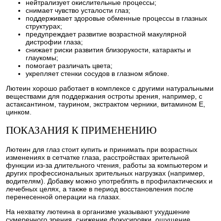
нейтрализует окислительные процессы;
снимает чувство усталости глаз;
поддерживает здоровые обменные процессы в глазных
структурах;
предупреждает развитие возрастной макулярной
дистрофии глаза;
снижает риски развития близорукости, катаракты и
глаукомы;
помогает различать цвета;
укрепляет стенки сосудов в глазном яблоке.
Лютеин хорошо работает в комплексе с другими натуральными
веществами для поддержания остроты зрения, например, с
астаксантином, таурином, экстрактом черники, витамином E,
цинком.
ПОКАЗАНИЯ К ПРИМЕНЕНИЮ
Лютеин для глаз стоит купить и принимать при возрастных
изменениях в сетчатке глаза, расстройствах зрительной
функции из-за длительного чтения, работы за компьютером и
других профессиональных зрительных нагрузках (например,
водителям). Добавку можно употреблять в профилактических и
лечебных целях, а также в период восстановления после
перенесенной операции на глазах.
На нехватку лютеина в организме указывают ухудшение
сумеречного зрения, снижение фокусировки, ощущение