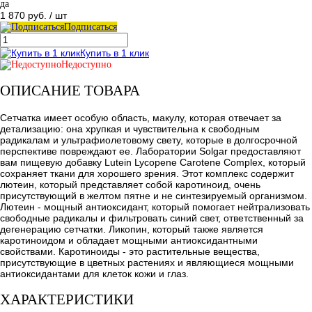
да
1 870 руб.
/ шт
Подписаться
Купить в 1 клик
Недоступно
ОПИСАНИЕ ТОВАРА
Сетчатка имеет особую область, макулу, которая отвечает за
детализацию: она хрупкая и чувствительна к свободным
радикалам и ультрафиолетовому свету, которые в долгосрочной
перспективе повреждают ее. Лаборатории Solgar предоставляют
вам пищевую добавку Lutein Lycopene Carotene Complex, который
сохраняет ткани для хорошего зрения. Этот комплекс содержит
лютеин, который представляет собой каротиноид, очень
присутствующий в желтом пятне и не синтезируемый организмом.
Лютеин - мощный антиоксидант, который помогает нейтрализовать
свободные радикалы и фильтровать синий свет, ответственный за
дегенерацию сетчатки. Ликопин, который также является
каротиноидом и обладает мощными антиоксидантными
свойствами. Каротиноиды - это растительные вещества,
присутствующие в цветных растениях и являющиеся мощными
антиоксидантами для клеток кожи и глаз.
ХАРАКТЕРИСТИКИ