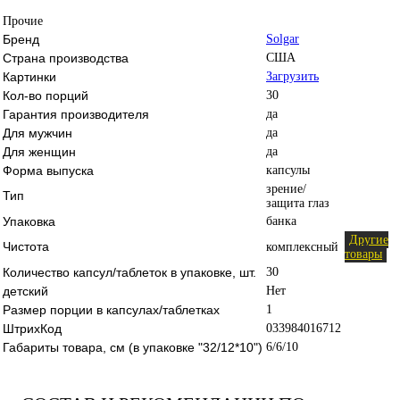
Прочие
Бренд
Solgar
Страна производства
США
Картинки
Загрузить
Кол-во порций
30
Гарантия производителя
да
Для мужчин
да
Для женщин
да
Форма выпуска
капсулы
зрение/
Тип
защита глаз
Упаковка
банка
Другие
Чистота
комплексный
товары
Количество капсул/таблеток в упаковке, шт.
30
детский
Нет
Размер порции в капсулах/таблетках
1
ШтрихКод
033984016712
Габариты товара, см (в упаковке "32/12*10")
6/6/10