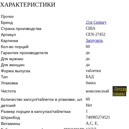
ХАРАКТЕРИСТИКИ
Прочие
Бренд
21st Century
Страна производства
США
Артикул
CEN-27452
Картинки
Загрузить
Кол-во порций
60
Гарантия производителя
да
Для мужчин
да
Для женщин
да
Форма выпуска
таблетки
Тип
БАД
Упаковка
банка
Другие
Чистота
комплексный
товары
Количество капсул/таблеток в упаковке, шт.
60
детский
Нет
Размер порции в капсулах/таблетках
1
ШтрихКод
740985274521
Витамины
A,C, E,