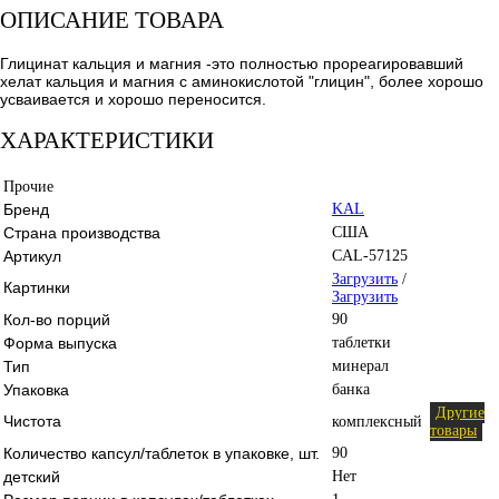
ОПИСАНИЕ ТОВАРА
Глицинат кальция и магния -это полностью прореагировавший
хелат кальция и магния с аминокислотой "глицин", более хорошо
усваивается и хорошо переносится.
ХАРАКТЕРИСТИКИ
Прочие
Бренд
KAL
Страна производства
США
Артикул
CAL-57125
Загрузить
/
Картинки
Загрузить
Кол-во порций
90
Форма выпуска
таблетки
Тип
минерал
Упаковка
банка
Другие
Чистота
комплексный
товары
Количество капсул/таблеток в упаковке, шт.
90
детский
Нет