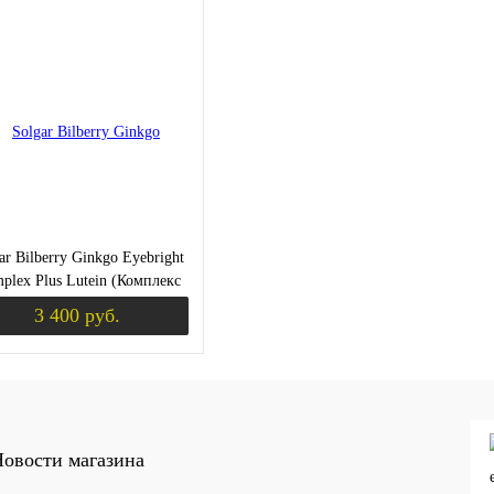
Уведомить о поступлении
Уведомить о пост
ЫШЕНИЕ ТЕСТОСТЕРОНА)
ить в 1 клик
Сравнение
Купить в 1 клик
Сравнение
Ку
збранное
Недоступно
В избранное
Недоступно
В 
ar Bilberry Ginkgo Eyebright
plex Plus Lutein (Комплекс
ики Гинкго для зрения плюс
3 400 руб.
Лютеин) 60 капс.
К (ХОНДРОПРОТЕКТОРЫ)
Уведомить о поступлении
ить в 1 клик
Сравнение
овости магазина
збранное
Недоступно