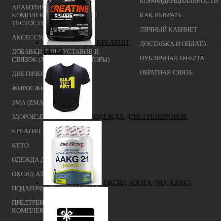
КОНФИДЕНЦИАЛЬНОСТИ
АНАБОЛИЧЕСКИЕ
КОМПЛЕКСЫ(ПОВЫШЕНИЕ
КАК ВЫБРАТЬ
ТЕСТОСТЕРОНА)
ЛИЧНЫЙ КАБИНЕТ
АКСЕССУАРЫ
КРЕАТИН
ДОСТАВКА И ОПЛАТА
KETO
ДОБАВКИ ДЛЯ СУСТАВОВ И
ПУБЛИЧНАЯ ОФЕРТА
СВЯЗОК (ХОНДРОПРОТЕКТОРЫ)
ОБРАТНАЯ СВЯЗЬ
ДИЕТИЧЕСКОЕ ПИТАНИЕ
ЖИРОСЖИГАТЕЛИ
ЗМА (ZMA)
ЗДОРОВЬЕ И ДОЛГОЛЕТИЕ
ОДЕЖДА ДЛЯ ТРЕНИРОВОК
КРЕАТИН
KETO
ОДЕЖДА ДЛЯ ТРЕНИРОВОК
ОКСИД АЗОТА (NO, AAKG)
ОКСИД АЗОТА (NO, AAKG)
ПОДАРОЧНЫЙ СЕРТИФИКАТ
ПРЕДТРЕНИРОВОЧНЫЕ
КОМПЛЕКСЫ