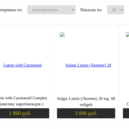
тировать по:
Показать по:
ein with Carotenoid Complex
Solgar Lutein (Лютеин) 20 mg. 60
Комплекс каротиноидов с
C
softgels
теином) 30 капс (Solgar)
Лик
1 860 руб.
3 000 руб.