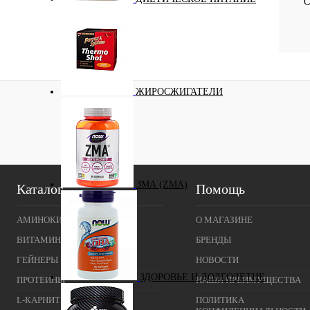
С
ЖИРОСЖИГАТЕЛИ
ЗМА (ZMA)
Каталог
Помощь
АМИНОКИСЛОТЫ
О МАГАЗИНЕ
ВИТАМИНЫ И МИНЕРАЛЫ
БРЕНДЫ
ГЕЙНЕРЫ
НОВОСТИ
ЗДОРОВЬЕ И ДОЛГОЛЕТИЕ
ПРОТЕИНЫ
НАШИ ПРЕИМУЩЕСТВА
L-КАРНИТИН
ПОЛИТИКА