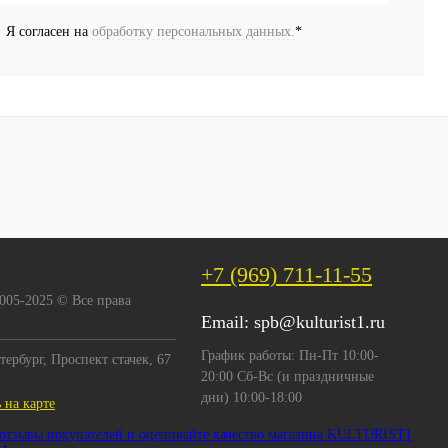
Я согласен на
обработку персональных данных.
*
+7 (969) 711-11-55
2005-2025 © Все права
Email:
spb@kulturist1.ru
График работы: Пн-Пт 10:00-
тербург, Проспект стачек, 67
20:00 Сб-Вс (и праздничные
дни) 10:00-18:00
 на карте