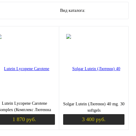
Вид каталога:
Lutein Lycopene Carotene
Solgar Lutein (Лютеин) 40 mg. 30
omplex (Комплекс Лютеина
softgels
опина и Каротина) 30 капсул
1 870 руб.
3 400 руб.
(Solgar)