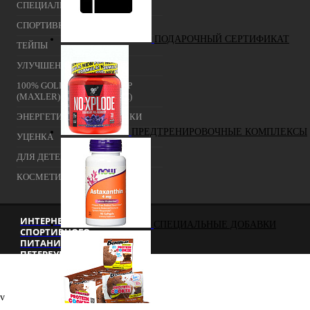
СПЕЦИАЛЬНЫЕ ДОБАВКИ
СПОРТИВНЫЕ БАТОНЧИКИ
ПОДАРОЧНЫЙ СЕРТИФИКАТ
ТЕЙПЫ
УЛУЧШЕНИЕ СНА
100% GOLDEN BCAA 210 ГР
(MAXLER) (НАТУРАЛЬНЫЙ)
ЭНЕРГЕТИЧЕСКИЕ ДОБАВКИ
ПРЕДТРЕНИРОВОЧНЫЕ КОМПЛЕКСЫ
УЦЕНКА
ДЛЯ ДЕТЕЙ
КОСМЕТИКА
ИНТЕРНЕТ-МАГАЗИН
СПЕЦИАЛЬНЫЕ ДОБАВКИ
СПОРТИВНОГО
ПИТАНИЯ Г. САНКТ-
ПЕТЕРБУРГ
v