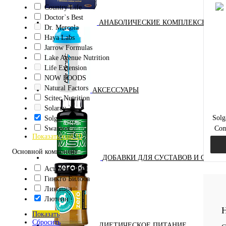
Country Life
Doctor`s Best
АНАБОЛИЧЕСКИЕ КОМПЛЕКСЫ(ПОВ
Dr. Mercola
Куп
Haya Labs
Jarrow Formulas
В и
Lake Avenue Nutrition
Life Extension
NOW FOODS
Natural Factors
АКСЕССУАРЫ
Scitec Nutrition
Solaray
Solg
Solgar
Swanson
Com
Показать ещё 10
черн
Основной компонент
ДОБАВКИ ДЛЯ СУСТАВОВ И СВЯЗО
Астаксантин
Гинкго Билоба
Ликопин
Лютеин
Куп
Н
Показать
В и
Сбросить
ДИЕТИЧЕСКОЕ ПИТАНИЕ