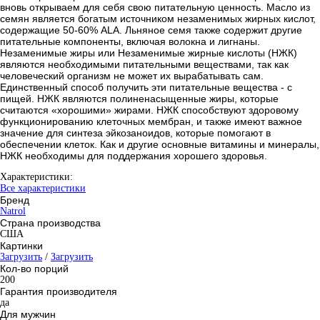
вновь открываем для себя свою питательную ценность. Масло из
семян является богатым источником незаменимых жирных кислот,
содержащие 50-60% ALA. Льняное семя также содержит другие
питательные компоненты, включая волокна и лигнаны.
Незаменимые жиры или Незаменимые жирные кислоты (НЖК)
являются необходимыми питательными веществами, так как
человеческий организм не может их вырабатывать сам.
Единственный способ получить эти питательные вещества - с
пищей. НЖК являются полиненасыщенные жиры, которые
считаются «хорошими» жирами. НЖК способствуют здоровому
функционированию клеточных мембран, и также имеют важное
значение для синтеза эйкозаноидов, которые помогают в
обеспечении клеток. Как и другие основные витамины и минералы,
НЖК необходимы для поддержания хорошего здоровья.
Характеристики:
Все характеристики
Бренд
Natrol
Страна производства
США
Картинки
Загрузить
/
Загрузить
Кол-во порций
200
Гарантия производителя
да
Для мужчин