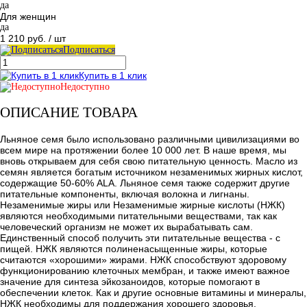
да
Для женщин
да
1 210 руб.
/ шт
Подписаться
Купить в 1 клик
Недоступно
ОПИСАНИЕ ТОВАРА
Льняное семя было использовано различными цивилизациями во
всем мире на протяжении более 10 000 лет. В наше время, мы
вновь открываем для себя свою питательную ценность. Масло из
семян является богатым источником незаменимых жирных кислот,
содержащие 50-60% ALA. Льняное семя также содержит другие
питательные компоненты, включая волокна и лигнаны.
Незаменимые жиры или Незаменимые жирные кислоты (НЖК)
являются необходимыми питательными веществами, так как
человеческий организм не может их вырабатывать сам.
Единственный способ получить эти питательные вещества - с
пищей. НЖК являются полиненасыщенные жиры, которые
считаются «хорошими» жирами. НЖК способствуют здоровому
функционированию клеточных мембран, и также имеют важное
значение для синтеза эйкозаноидов, которые помогают в
обеспечении клеток. Как и другие основные витамины и минералы,
НЖК необходимы для поддержания хорошего здоровья.