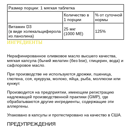
Размер порции: 1 мягкая таблетка
Количество в
% от суточной
1 порции
нормы
Витамин D3
25 мкг
(в виде холекальциферола
125%
(1000 МЕ)
из ланолина)
ИНГРЕДИЕНТЫ
Нерафинированное оливковое масло высшего качества,
мягкая капсула (бычий желатин (без bse), глицерин, вода) и
сафлоровое масло.
При производстве не используются дрожжи, пшеница,
глютена, соя, кукуруза, молоко, яйца, рыба, моллюски или
кунжут.
Производится на предприятии, имеющем регистрацию
надлежащей производственной практики (GMP), где
обрабатываются другие ингредиенты, содержащие эти
аллергены.
Упаковано в капсулы и протестировано на качество в США.
ПРЕДУПРЕЖДЕНИЯ