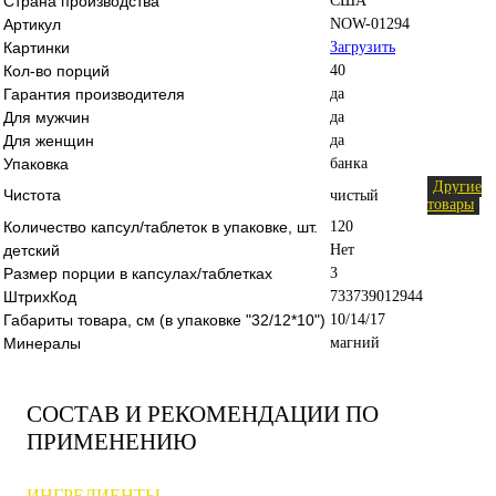
Страна производства
США
Артикул
NOW-01294
Картинки
Загрузить
Кол-во порций
40
Гарантия производителя
да
Для мужчин
да
Для женщин
да
Упаковка
банка
Другие
Чистота
чистый
товары
Количество капсул/таблеток в упаковке, шт.
120
детский
Нет
Размер порции в капсулах/таблетках
3
ШтрихКод
733739012944
Габариты товара, см (в упаковке "32/12*10")
10/14/17
Минералы
магний
СОСТАВ И РЕКОМЕНДАЦИИ ПО
ПРИМЕНЕНИЮ
ИНГРЕДИЕНТЫ