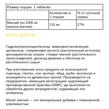
Размер порции: 1 таблетка
Количество в
% от суточной
1 порции
нормы
Магний (из 1000 мг
115 мг
27%
малата магния)
ИНГРЕДИЕНТЫ
Гидроксипропилцеллюлоза, микрокристаллическая
целлюлоза, стеариновая кислота (растительный источник),
кроскармеллоза натрия, стеарат магния (растительного
происхождения), диоксид кремния и оболочка из
растительного сырья.
При изготовлении этого продукта не используются
пшеница, глютен, сои, молоко, яйца, рыба, моллюски и
ингредиенты из древесных орехов. Производится на
предприятии, имеющем регистрацию надлежащей
производственной практики (GMP), где выполняется
обработка других ингредиентов, содержащих эти
аллергены.
Малат магния — это минеральная добавка с повышенной
усвояемостью