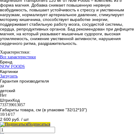
Magnesium Transporters 120 мг от Now Foods – комплекс из 5
форма магния. Добавка снимает повышенную нервную
возбудимость, повышает устойчивость к стрессу и умственным
нагрузкам, нормализует артериальное давление, стимулирует
моторику кишечника, способствует выработке энергии,
поддерживает стабильную работу мозга, сосудистой системы,
сердца, репродуктивных органов. Бад рекомендован при дефиците
магния, на который указывают мышечные судороги, высокая
утомляемость, снижение умственной активности, нарушения
сердечного ритма, раздражительность.
Характеристики:
Все характеристики
Бренд
NOW FOODS
Картинки
Загрузить
Гарантия производителя
да
детский
Нет
ШтрихКод
733739013057
Габариты товара, см (в упаковке "32/12*10")
10/14/17
2 600 руб.
/ шт
Подписаться