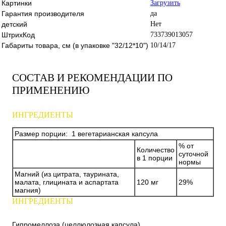
Картинки
Загрузить
Гарантия производителя
да
детский
Нет
ШтрихКод
733739013057
Габариты товара, см (в упаковке "32/12*10")
10/14/17
СОСТАВ И РЕКОМЕНДАЦИИ ПО
ПРИМЕНЕНИЮ
ИНГРЕДИЕНТЫ
Размер порции: 1 вегетарианская капсула
% от
Количество
суточной
в 1 порции
нормы
Магний (из цитрата, таурината,
малата, глицината и аспартата
120 мг
29%
магния)
ИНГРЕДИЕНТЫ
Гипромеллоза (целлюлозная капсула),