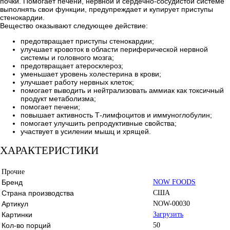
почки. Помогает печени, нервной и сердечно-сосудистой системе
выполнять свои функции, предупреждает и купирует приступы
стенокардии.
Вещество оказывают следующее действие:
предотвращает приступы стенокардии;
улучшает кровоток в области периферической нервной
системы и головного мозга;
предотвращает атеросклероз;
уменьшает уровень холестерина в крови;
улучшает работу нервных клеток;
помогает выводить и нейтрализовать аммиак как токсичный
продукт метаболизма;
помогает печени;
повышает активность Т-лимфоцитов и иммуноглобулин;
помогает улучшить репродуктивные свойства;
участвует в усилении мышц и хрящей.
ХАРАКТЕРИСТИКИ
Прочие
Бренд
NOW FOODS
Страна производства
США
Артикул
NOW-00030
Картинки
Загрузить
Кол-во порций
50