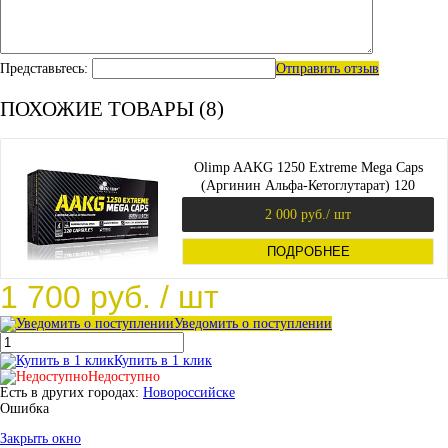
Представьтесь:
Отправить отзыв
ПОХОЖИЕ ТОВАРЫ (8)
Olimp AAKG 1250 Extreme Mega Caps
(Аргинин Альфа-Кетоглутарат) 120
капсул
2 000 руб.
/ шт
ПОДРОБНЕЕ
1 700 руб.
/ шт
Уведомить о поступлении
Купить в 1 клик
Недоступно
Есть в других городах:
Новороссийске
Ошибка
Закрыть окно