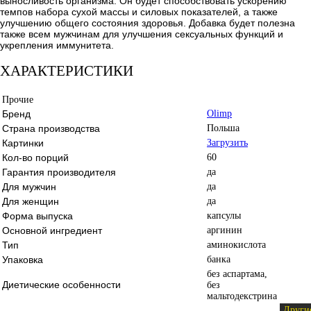
выносливость организма. Он будет способствовать ускорению
темпов набора сухой массы и силовых показателей, а также
улучшению общего состояния здоровья. Добавка будет полезна
также всем мужчинам для улучшения сексуальных функций и
укрепления иммунитета.
ХАРАКТЕРИСТИКИ
Прочие
Бренд
Olimp
Страна производства
Польша
Картинки
Загрузить
Кол-во порций
60
Гарантия производителя
да
Для мужчин
да
Для женщин
да
Форма выпуска
капсулы
Основной ингредиент
аргинин
Тип
аминокислота
Упаковка
банка
без аспартама,
Диетические особенности
без
мальтодекстрина
Други