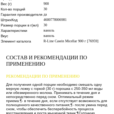
Вес (г)
900
Кол-во порций
30
Гарантия производителя
да
ШтрихКод
4600778006981
Размер порции в г(мл)
30
Характеристики
ваниль
Вкус
ваниль
Элемент каталога
R-Line Casein Micellar 900 г [76959]
СОСТАВ И РЕКОМЕНДАЦИИ ПО
ПРИМЕНЕНИЮ
РЕКОМЕНДАЦИИ ПО ПРИМЕНЕНИЮ
Для получения одной порции необходимо смешать одну
мерную ложку с горкой (30 г) порошка с 250-350 мл воды
или обезжиренного молока. Принимать в течение дня и
непосредственно перед сном. Оптимальный режим
приема:¶- в течение дня, если отсутствует возможность для
полноценного качественного питания;¶- после ужина перед
сном, чтобы обеспечить бесперебойность процесса
восстановления и роста мышечной ткани.¶Суточную