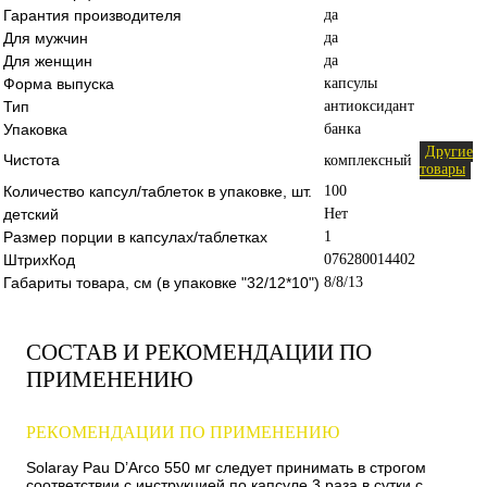
Гарантия производителя
да
Для мужчин
да
Для женщин
да
Форма выпуска
капсулы
Тип
антиоксидант
Упаковка
банка
Другие
Чистота
комплексный
товары
Количество капсул/таблеток в упаковке, шт.
100
детский
Нет
Размер порции в капсулах/таблетках
1
ШтрихКод
076280014402
Габариты товара, см (в упаковке "32/12*10")
8/8/13
СОСТАВ И РЕКОМЕНДАЦИИ ПО
ПРИМЕНЕНИЮ
РЕКОМЕНДАЦИИ ПО ПРИМЕНЕНИЮ
Solaray Pau D’Arco 550 мг следует принимать в строгом
соответствии с инструкцией по капсуле 3 раза в сутки с