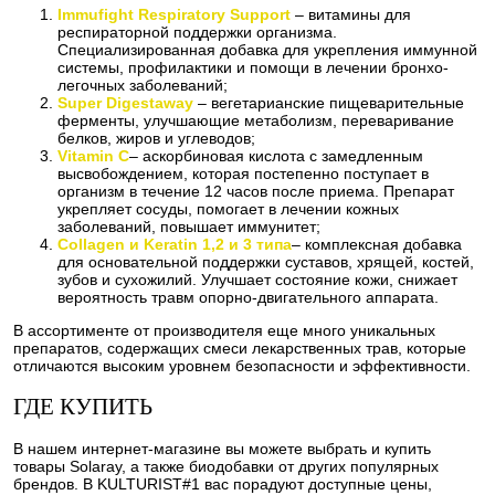
Immufight Respiratory Support
– витамины для
респираторной поддержки организма.
Специализированная добавка для укрепления иммунной
системы, профилактики и помощи в лечении бронхо-
легочных заболеваний;
Super Digestaway
– вегетарианские пищеварительные
ферменты, улучшающие метаболизм, переваривание
белков, жиров и углеводов;
Vitamin C
– аскорбиновая кислота с замедленным
высвобождением, которая постепенно поступает в
организм в течение 12 часов после приема. Препарат
укрепляет сосуды, помогает в лечении кожных
заболеваний, повышает иммунитет;
Collagen и Keratin 1,2 и 3 типа
– комплексная добавка
для основательной поддержки суставов, хрящей, костей,
зубов и сухожилий. Улучшает состояние кожи, снижает
вероятность травм опорно-двигательного аппарата.
В ассортименте от производителя еще много уникальных
препаратов, содержащих смеси лекарственных трав, которые
отличаются высоким уровнем безопасности и эффективности.
ГДЕ КУПИТЬ
В нашем интернет-магазине вы можете выбрать и купить
товары Solaray, а также биодобавки от других популярных
брендов. В KULTURIST#1 вас порадуют доступные цены,