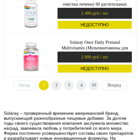
очистки печени) 60 растительных
капсул
2 400 руб.
/ шт
НЕДОСТУПНО
Solaray Once Daily Prenatal
Multivitamin (Мультивитамины для
беременных) 90 растительных капсул
2 800 руб.
/ шт
НЕДОСТУПНО
Назад
1
2
3
4
10
Вперед
Solaray – проверенный временем американский бренд,
выпускающий разнообразные пищевые добавки. За долгие
годы своего существования компания заслужила множество
наград, завоевала любовь у потребителей со всего мира.
Фирма постоянно усовершенствует составы своих препаратов
и разрабатывает новые инновационные формулы. На