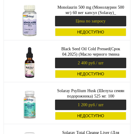
Monolaurin 500 mg (Монолаурин 500
мг) 60 вег капсул (Solaray)_
Цена по запросу
НЕДОСТУПНО
Black Seed Oil Cold Pressed(Срок
04.2025) (Масло черного тмина
холодного отжима) 30 мл (Solaray)
2 400 руб.
/ шт
НЕДОСТУПНО
Solaray Psyllium Husk (Шелуха семян
подорожника) 525 мг. 100
растительных капсул
1 200 руб.
/ шт
НЕДОСТУПНО
Solaray Total Cleanse Liver (Для