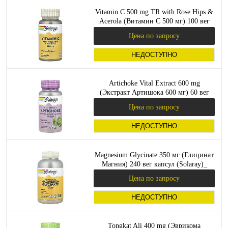
Vitamin C 500 mg TR with Rose Hips &
Acerola (Витамин C 500 мг) 100 вег
капсул (Solaray)_
Цена по запросу
НЕДОСТУПНО
Artichoke Vital Extract 600 mg
(Экстракт Артишока 600 мг) 60 вег
капсул (Solaray)_
Цена по запросу
НЕДОСТУПНО
Magnesium Glycinate 350 мг (Глицинат
Магния) 240 вег капсул (Solaray)_
Цена по запросу
НЕДОСТУПНО
Tongkat Ali 400 mg (Эврикома