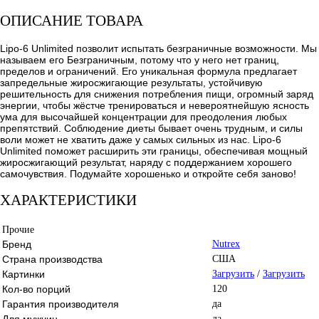
ОПИСАНИЕ ТОВАРА
Lipo-6 Unlimited позволит испытать безграничные возможности. Мы
называем его Безграничным, потому что у него нет границ,
пределов и ограничений. Его уникальная формула предлагает
запредельные жиросжигающие результаты, устойчивую
решительность для снижения потребления пищи, огромный заряд
энергии, чтобы жёстче тренироваться и невероятнейшую ясность
ума для высочайшей концентрации для преодоления любых
препятствий. Соблюдение диеты бывает очень трудным, и силы
воли может не хватить даже у самых сильных из нас. Lipo-6
Unlimited поможет расширить эти границы, обеспечивая мощный
жиросжигающий результат, наряду с поддержанием хорошего
самочувствия. Подумайте хорошенько и откройте себя заново!
ХАРАКТЕРИСТИКИ
Прочие
Бренд
Nutrex
Страна производства
США
Картинки
Загрузить
/
Загрузить
Кол-во порций
120
Гарантия производителя
да
Для мужчин
да