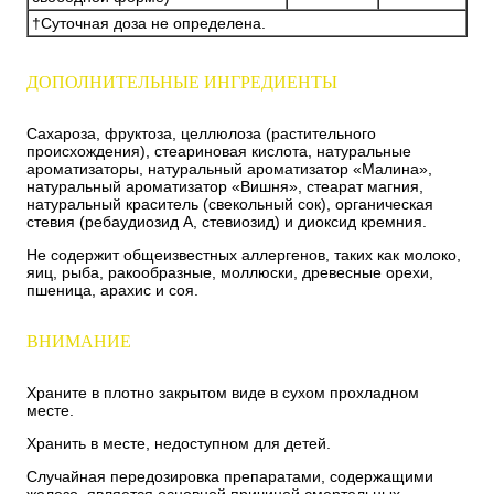
†Суточная доза не определена.
ДОПОЛНИТЕЛЬНЫЕ ИНГРЕДИЕНТЫ
Сахароза, фруктоза, целлюлоза (растительного
происхождения), стеариновая кислота, натуральные
ароматизаторы, натуральный ароматизатор «Малина»,
натуральный ароматизатор «Вишня», стеарат магния,
натуральный краситель (свекольный сок), органическая
стевия (ребаудиозид A, стевиозид) и диоксид кремния.
Не содержит общеизвестных аллергенов, таких как молоко,
яиц, рыба, ракообразные, моллюски, древесные орехи,
пшеница, арахис и соя.
ВНИМАНИЕ
Храните в плотно закрытом виде в сухом прохладном
месте.
Хранить в месте, недоступном для детей.
Случайная передозировка препаратами, содержащими
железо, является основной причиной смертельных