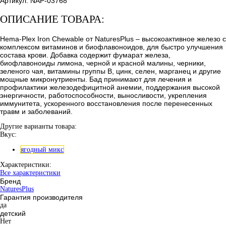
Артикул:
NAP-03768
ОПИСАНИЕ ТОВАРА:
Hema-Plex Iron Chewable от NaturesPlus – высокоактивное железо с
комплексом витаминов и биофлавоноидов, для быстро улучшения
состава крови. Добавка содержит фумарат железа,
биофлавоноиды лимона, черной и красной малины, черники,
зеленого чая, витамины группы B, цинк, селен, марганец и другие
мощные микронутриенты. Бад принимают для лечения и
профилактики железодефицитной анемии, поддержания высокой
энергичности, работоспособности, выносливости, укрепления
иммунитета, ускоренного восстановления после перенесенных
травм и заболеваний.
Другие варианты товара:
Вкус:
ягодный микс
Характеристики:
Все характеристики
Бренд
NaturesPlus
Гарантия производителя
да
детский
Нет