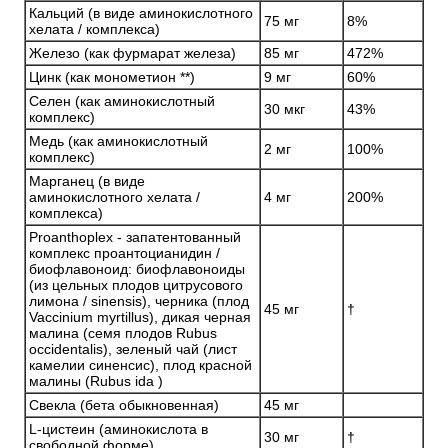
Кальций (в виде аминокислотного
75 мг
8%
хелата / комплекса)
Железо (как фурмарат железа)
85 мг
472%
Цинк (как монометион **)
9 мг
60%
Селен (как аминокислотный
30 мкг
43%
комплекс)
Медь (как аминокислотный
2 мг
100%
комплекс)
Марганец (в виде
аминокислотного хелата /
4 мг
200%
комплекса)
Proanthoplex - запатентованный
комплекс проантоцианидин /
биофлавоноид: биофлавоноиды
(из цельных плодов цитрусового
лимона / sinensis), черника (плод
45 мг
†
Vaccinium myrtillus), дикая черная
малина (семя плодов Rubus
occidentalis), зеленый чай (лист
камелии синенсис), плод красной
малины (Rubus ida )
Свекла (бета обыкновенная)
45 мг
L-цистеин (аминокислота в
30 мг
†
свободной форме)