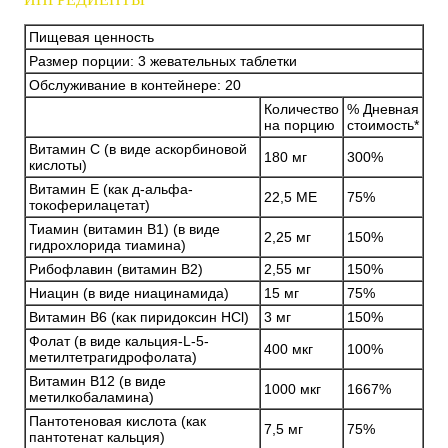
Пищевая ценность
Размер порции: 3 жевательных таблетки
Обслуживание в контейнере: 20
Количество
% Дневная
на порцию
стоимость*
Витамин С (в виде аскорбиновой
180 мг
300%
кислоты)
Витамин Е (как д-альфа-
22,5 МЕ
75%
токоферилацетат)
Тиамин (витамин В1) (в виде
2,25 мг
150%
гидрохлорида тиамина)
Рибофлавин (витамин В2)
2,55 мг
150%
Ниацин (в виде ниацинамида)
15 мг
75%
Витамин В6 (как пиридоксин HCl)
3 мг
150%
Фолат (в виде кальция-L-5-
400 мкг
100%
метилтетрагидрофолата)
Витамин В12 (в виде
1000 мкг
1667%
метилкобаламина)
Пантотеновая кислота (как
7,5 мг
75%
пантотенат кальция)