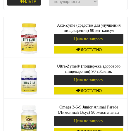
ФИЛЬТР
Acti-Zyme (средство для улучшения
пищеварения) 90 вег капсул
(NaturesPlus)
Цена по запросу
НЕДОСТУПНО
Ultra-Zyme® (поддержка здорового
пищеварения) 90 таблеток
(NaturesPlus)
Цена по запросу
НЕДОСТУПНО
Omega 3-6-9 Junior Animal Parade
(Лимонный Вкус) 90 жевательных
капсул (NaturesPlus)_
Цена по запросу