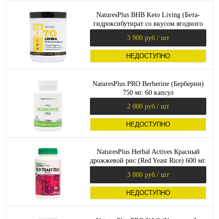
NaturesPlus BHB Keto Living (Бета-
гидроксибутират со вкусом ягодного
лимонада) 210 г.
3 900 руб.
/ шт
НЕДОСТУПНО
NaturesPlus PRO Berberine (Берберин)
750 мг. 60 капсул
2 000 руб.
/ шт
НЕДОСТУПНО
NaturesPlus Herbal Actives Красный
дрожжевой рис (Red Yeast Rice) 600 мг.
120 капсул
3 800 руб.
/ шт
НЕДОСТУПНО