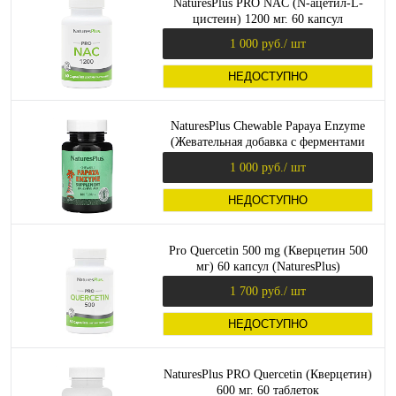
NaturesPlus PRO NAC (N-ацетил-L-
цистеин) 1200 мг. 60 капсул
1 000 руб.
/ шт
НЕДОСТУПНО
NaturesPlus Chewable Papaya Enzyme
(Жевательная добавка с ферментами
папайи) 180 таблеток
1 000 руб.
/ шт
НЕДОСТУПНО
Pro Quercetin 500 mg (Кверцетин 500
мг) 60 капсул (NaturesPlus)
1 700 руб.
/ шт
НЕДОСТУПНО
NaturesPlus PRO Quercetin (Кверцетин)
600 мг. 60 таблеток