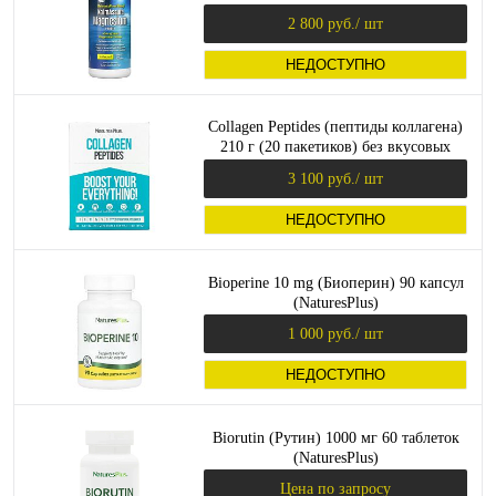
(NaturesPlus)
2 800 руб.
/ шт
НЕДОСТУПНО
Collagen Peptides (пептиды коллагена)
210 г (20 пакетиков) без вкусовых
добавок (NaturesPlus)
3 100 руб.
/ шт
НЕДОСТУПНО
Bioperine 10 mg (Биоперин) 90 капсул
(NaturesPlus)
1 000 руб.
/ шт
НЕДОСТУПНО
Biorutin (Рутин) 1000 мг 60 таблеток
(NaturesPlus)
Цена по запросу