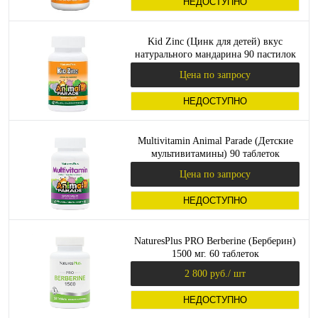
НЕДОСТУПНО
Kid Zinc (Цинк для детей) вкус
натурального мандарина 90 пастилок
(NaturesPlus)_
Цена по запросу
НЕДОСТУПНО
Multivitamin Animal Parade (Детские
мультивитамины) 90 таблеток
(NaturesPlus)_
Цена по запросу
НЕДОСТУПНО
NaturesPlus PRO Berberine (Берберин)
1500 мг. 60 таблеток
2 800 руб.
/ шт
НЕДОСТУПНО