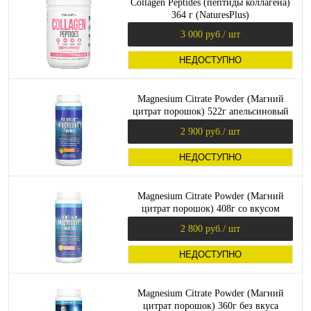
Collagen Peptides (пептиды коллагена)
364 г (NaturesPlus)
3 000 руб.
/ шт
НЕДОСТУПНО
Magnesium Citrate Powder (Магний
цитрат порошок) 522г апельсиновый
вкус (NaturesPlus)
2 900 руб.
/ шт
НЕДОСТУПНО
Magnesium Citrate Powder (Магний
цитрат порошок) 408г со вкусом
розовый лимонад (NaturesPlus)
2 800 руб.
/ шт
НЕДОСТУПНО
Magnesium Citrate Powder (Магний
цитрат порошок) 360г без вкуса