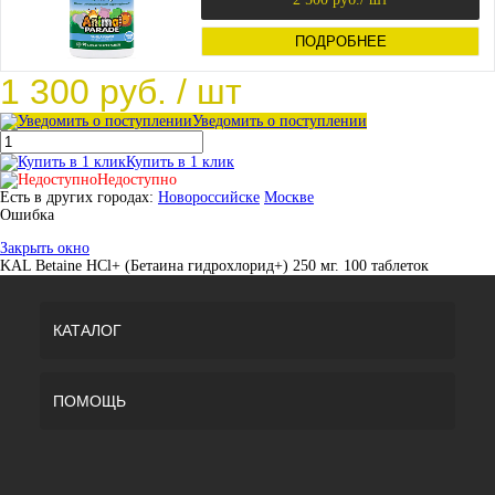
ПОДРОБНЕЕ
1 300 руб.
/ шт
Уведомить о поступлении
Купить в 1 клик
Недоступно
Есть в других городах:
Новороссийске
Москве
Ошибка
Закрыть окно
KAL Betaine HCl+ (Бетаина гидрохлорид+) 250 мг. 100 таблеток
КАТАЛОГ
ПОМОЩЬ