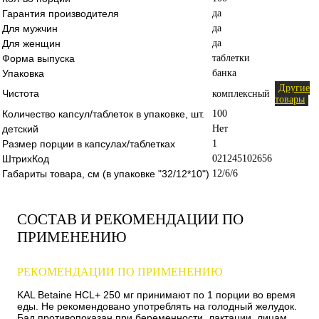
Гарантия производителя
да
Для мужчин
да
Для женщин
да
Форма выпуска
таблетки
Упаковка
банка
Другие
Чистота
комплексный
товары
Количество капсул/таблеток в упаковке, шт.
100
детский
Нет
Размер порции в капсулах/таблетках
1
ШтрихКод
021245102656
Габариты товара, см (в упаковке "32/12*10")
12/6/6
СОСТАВ И РЕКОМЕНДАЦИИ ПО
ПРИМЕНЕНИЮ
РЕКОМЕНДАЦИИ ПО ПРИМЕНЕНИЮ
KAL Betaine HCL+ 250 мг принимают по 1 порции во время
еды. Не рекомендовано употреблять на голодный желудок.
Бад противопоказан при беременности, лактации, лицам