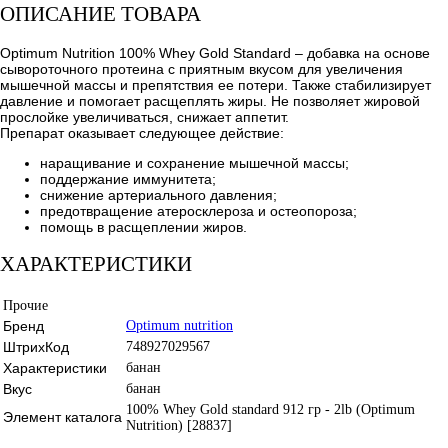
ОПИСАНИЕ ТОВАРА
Optimum Nutrition 100% Whey Gold Standard – добавка на основе
сывороточного протеина с приятным вкусом для увеличения
мышечной массы и препятствия ее потери. Также стабилизирует
давление и помогает расщеплять жиры. Не позволяет жировой
прослойке увеличиваться, снижает аппетит.
Препарат оказывает следующее действие:
наращивание и сохранение мышечной массы;
поддержание иммунитета;
снижение артериального давления;
предотвращение атеросклероза и остеопороза;
помощь в расщеплении жиров.
ХАРАКТЕРИСТИКИ
Прочие
Бренд
Optimum nutrition
ШтрихКод
748927029567
Характеристики
банан
Вкус
банан
100% Whey Gold standard 912 гр - 2lb (Optimum
Элемент каталога
Nutrition) [28837]