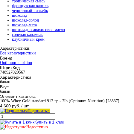
тропическая смесь
французская ваниль
черничный чизкейк
шоколад
шоколад-солод
шоколад-мята
шоколадно-арахисовое масло
соленая карамель
клубничный крем
Характеристики:
Все характеристики
Бренд
Optimum nutrition
ШтрихКод
748927029567
Характеристики
банан
Вкус
банан
Элемент каталога
100% Whey Gold standard 912 гр - 2lb (Optimum Nutrition) [28837]
4 600 руб.
/ шт
Подписаться
Купить в 1 клик
Недоступно