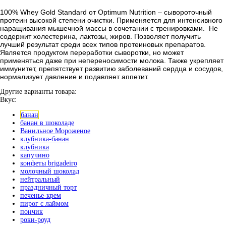
100% Whey Gold Standard от Optimum Nutrition – сывороточный
протеин высокой степени очистки. Применяется для интенсивного
наращивания мышечной массы в сочетании с тренировками. Не
содержит холестерина, лактозы, жиров. Позволяет получить
лучший результат среди всех типов протеиновых препаратов.
Является продуктом переработки сыворотки, но может
применяться даже при непереносимости молока. Также укрепляет
иммунитет, препятствует развитию заболеваний сердца и сосудов,
нормализует давление и подавляет аппетит.
Другие варианты товара:
Вкус:
банан
банан в шоколаде
Ванильное Мороженое
клубника-банан
клубника
капучино
конфеты brigadeiro
молочный шоколад
нейтральный
праздничный торт
печенье-крем
пирог с лаймом
пончик
роки-роуд