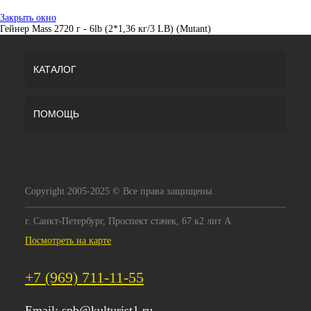
Закрыть окно
Гейнер Mass 2720 г - 6lb (2*1,36 кг/3 LB) (Mutant)
КАТАЛОГ
ПОМОЩЬ
Copyright 2005-2025 © Все права защищены.
г. Санкт-Петербург, Проспект стачек, 67 к2 лит А
Посмотреть на карте
+7 (969) 711-11-55
Email:
spb@kulturist1.ru