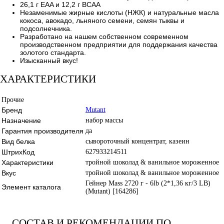
26,1 г EAA и 12,2 г BCAA
Незаменимые жирные кислоты (НЖК) и натуральные масла
кокоса, авокадо, льняного семени, семян тыквы и
подсолнечника.
Разработано на нашем собственном современном
производственном предприятии для поддержания качества
золотого стандарта.
Изысканный вкус!
ХАРАКТЕРИСТИКИ
Прочие
Бренд
Mutant
Назначение
набор массы
Гарантия производителя
да
Вид белка
сывороточный концентрат, казеин
ШтрихКод
627933214511
Характеристики
тройной шоколад & ванильное мороженное
Вкус
тройной шоколад & ванильное мороженное
Гейнер Mass 2720 г - 6lb (2*1,36 кг/3 LB)
Элемент каталога
(Mutant) [164286]
СОСТАВ И РЕКОМЕНДАЦИИ ПО