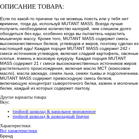
ОПИСАНИЕ ТОВАРА:
Если по какой-то причине ты не можешь поесть или у тебя нет
времени, тогда да, используй MUTANT MASS. Всегда лучше
получить необходимое количество калорий, чем слишком долго
обходиться без еды, особенно когда вы пытаетесь нарастить
мышечную массу. Кроме того, MUTANT MASS содержит смесь
высококачественных белков, углеводов и жиров, поэтому сделан из
настоящей еды! Каждая порция MUTANT MASS содержит 242 г
смеси источников углеводов, включая сладкий картофель, овсяные
хлопья, ячмень и восковую кукурузу. Каждая порция MUTANT
MASS содержит 21 г смеси высококачественных источников жиров
растительного происхождения, включая масло MCT (кокосовое
масло), масла авокадо, семян льна, семян тыквы и подсолнечника.
MUTANT MASS содержит превосходную смесь белков,
включающую концентрат сывороточного белка, казеин и молочные
белки, каждый из которых содержит лактозу.
Другие варианты товара:
Вкус:
тройной шоколад & ванильное мороженное
тройной шоколад & шоколадный брауни
Характеристики:
Все характеристики
Бренд