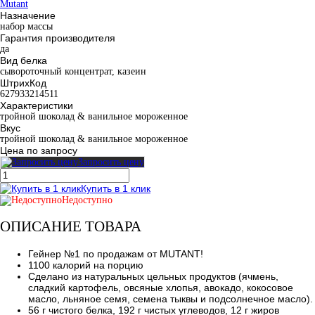
Mutant
Назначение
набор массы
Гарантия производителя
да
Вид белка
сывороточный концентрат, казеин
ШтрихКод
627933214511
Характеристики
тройной шоколад & ванильное мороженное
Вкус
тройной шоколад & ванильное мороженное
Цена по запросу
Запросить цену
Купить в 1 клик
Недоступно
ОПИСАНИЕ ТОВАРА
Гейнер №1 по продажам от MUTANT!
1100 калорий на порцию
Сделано из натуральных цельных продуктов (ячмень,
сладкий картофель, овсяные хлопья, авокадо, кокосовое
масло, льняное семя, семена тыквы и подсолнечное масло).
56 г чистого белка, 192 г чистых углеводов, 12 г жиров