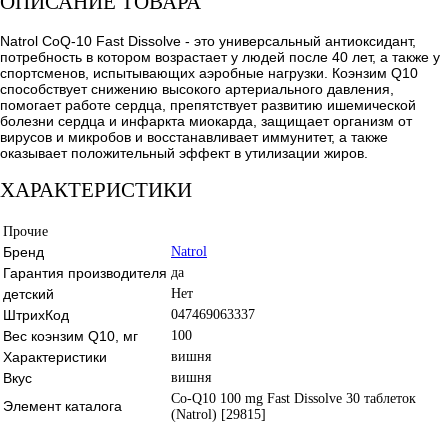
ОПИСАНИЕ ТОВАРА
Natrol CoQ-10 Fast Dissolve - это универсальный антиоксидант,
потребность в котором возрастает у людей после 40 лет, а также у
спортсменов, испытывающих аэробные нагрузки. Коэнзим Q10
способствует снижению высокого артериального давления,
помогает работе сердца, препятствует развитию ишемической
болезни сердца и инфаркта миокарда, защищает организм от
вирусов и микробов и восстанавливает иммунитет, а также
оказывает положительный эффект в утилизации жиров.
ХАРАКТЕРИСТИКИ
Прочие
Бренд
Natrol
Гарантия производителя
да
детский
Нет
ШтрихКод
047469063337
Вес коэнзим Q10, мг
100
Характеристики
вишня
Вкус
вишня
Co-Q10 100 mg Fast Dissolve 30 таблеток
Элемент каталога
(Natrol) [29815]