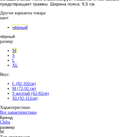
предотвращает травмы. Ширина пояса: 9,5 см.
Другие варианты товара:
цвет:
чёрный
чёрный
размер:
M
S
L
XL
Вкус:
L (82-102см)
M (72-92 см)
S желтый (62-82см)
XL(92-112см)
Характеристики:
Все характеристики
Бренд
Chiba
размер
M
Тип крепления