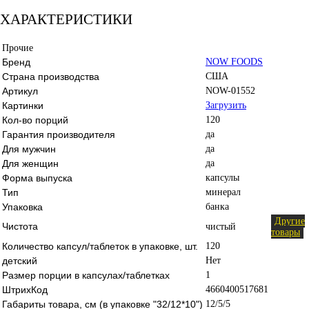
ХАРАКТЕРИСТИКИ
Прочие
Бренд
NOW FOODS
Страна производства
США
Артикул
NOW-01552
Картинки
Загрузить
Кол-во порций
120
Гарантия производителя
да
Для мужчин
да
Для женщин
да
Форма выпуска
капсулы
Тип
минерал
Упаковка
банка
Другие
Чистота
чистый
товары
Количество капсул/таблеток в упаковке, шт.
120
детский
Нет
Размер порции в капсулах/таблетках
1
ШтрихКод
4660400517681
Габариты товара, см (в упаковке "32/12*10")
12/5/5