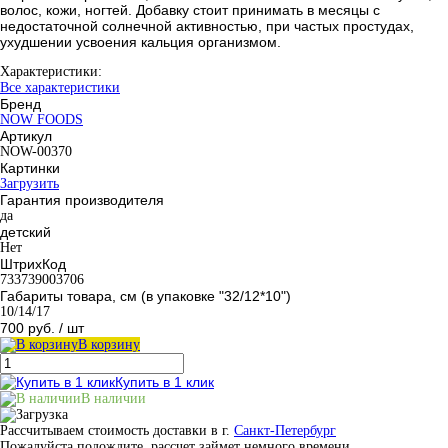
волос, кожи, ногтей. Добавку стоит принимать в месяцы с
недостаточной солнечной активностью, при частых простудах,
ухудшении усвоения кальция организмом.
Характеристики:
Все характеристики
Бренд
NOW FOODS
Артикул
NOW-00370
Картинки
Загрузить
Гарантия производителя
да
детский
Нет
ШтрихКод
733739003706
Габариты товара, см (в упаковке "32/12*10")
10/14/17
700 руб.
/ шт
В корзину
Купить в 1 клик
В наличии
Рассчитываем стоимость доставки в г.
Санкт-Петербург
Пожалуйста подождите, рассчет займет немного времени