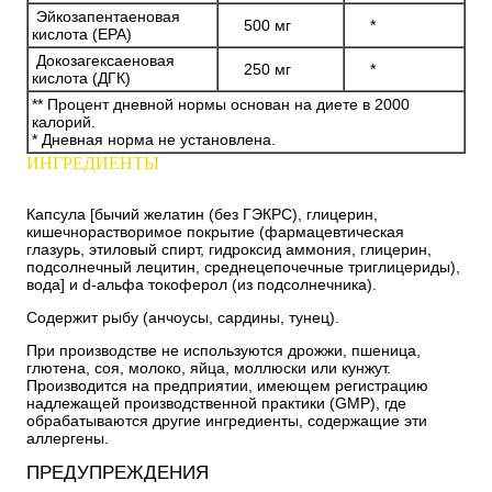
Эйкозапентаеновая
500 мг
*
кислота (EPA)
Докозагексаеновая
250 мг
*
кислота (ДГК)
** Процент дневной нормы основан на диете в 2000
калорий.
* Дневная норма не установлена.
ИНГРЕДИЕНТЫ
Капсула [бычий желатин (без ГЭКРС), глицерин,
кишечнорастворимое покрытие (фармацевтическая
глазурь, этиловый спирт, гидроксид аммония, глицерин,
подсолнечный лецитин, среднецепочечные триглицериды),
вода] и d-альфа токоферол (из подсолнечника).
Содержит рыбу (анчоусы, сардины, тунец).
При производстве не используются дрожжи, пшеница,
глютена, соя, молоко, яйца, моллюски или кунжут.
Производится на предприятии, имеющем регистрацию
надлежащей производственной практики (GMP), где
обрабатываются другие ингредиенты, содержащие эти
аллергены.
ПРЕДУПРЕЖДЕНИЯ