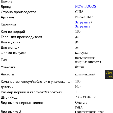
Прочие
Бренд
NOW FOODS
Страна производства
США
Артикул
NOW-01613
Загрузить
/
Картинки
Загрузить
Кол-во порций
180
Гарантия производителя
да
Для мужчин
да
Для женщин
да
Форма выпуска
капсулы
насыщенные
Тип
жирные кислоты
Упаковка
банка
Дру
Чистота
комплексный
това
Количество капсул/таблеток в упаковке, шт.
180
детский
Нет
Размер порции в капсулах/таблетках
1
ШтрихКод
733739016133
Вид омега жирных кислот
Омега-3
DHA
Вид омега-3
(докозагексаеновая