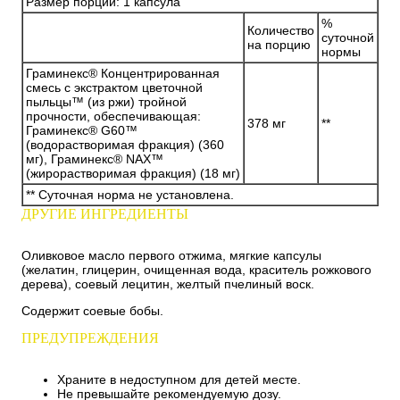
Размер порции: 1 капсула
%
Количество
суточной
на порцию
нормы
Граминекс® Концентрированная
смесь с экстрактом цветочной
пыльцы™ (из ржи) тройной
прочности, обеспечивающая:
378 мг
**
Граминекс® G60™
(водорастворимая фракция) (360
мг), Граминекс® NAX™
(жирорастворимая фракция) (18 мг)
** Суточная норма не установлена.
ДРУГИЕ ИНГРЕДИЕНТЫ
Оливковое масло первого отжима, мягкие капсулы
(желатин, глицерин, очищенная вода, краситель рожкового
дерева), соевый лецитин, желтый пчелиный воск.
Содержит соевые бобы.
ПРЕДУПРЕЖДЕНИЯ
Храните в недоступном для детей месте.
Не превышайте рекомендуемую дозу.