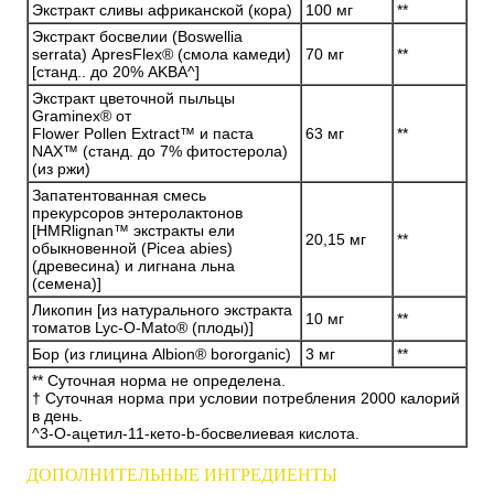
Экстракт сливы африканской (кора)
100 мг
**
Экстракт босвелии (Boswellia
serrata) ApresFlex® (смола камеди)
70 мг
**
[станд.. до 20% AKBA^]
Экстракт цветочной пыльцы
Graminex® от
Flower Pollen Extract™ и паста
63 мг
**
NAX™ (станд. до 7% фитостерола)
(из ржи)
Запатентованная смесь
прекурсоров энтеролактонов
[HMRlignan™ экстракты ели
20,15 мг
**
обыкновенной (Picea abies)
(древесина) и лигнана льна
(семена)]
Ликопин [из натурального экстракта
10 мг
**
томатов Lyc-O-Mato® (плоды)]
Бор (из глицина Albion® bororganic)
3 мг
**
** Суточная норма не определена.
† Суточная норма при условии потребления 2000 калорий
в день.
^3-O-ацетил-11-кето-b-босвелиевая кислота.
ДОПОЛНИТЕЛЬНЫЕ ИНГРЕДИЕНТЫ