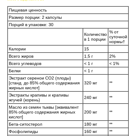
Пищевая ценность
Размер порции: 2 капсулы
Порций в упаковке: 30
% от
Количество
суточной
в 1 порции
нормы†
Калории
15
Всего жиров
1,5 г
2%
Всего углеводов
< 1 г
< 1%
Белки
< 1 г
Экстракт серенои CO2 (плоды)
[станд. до 85% общего содержания
320 мг
**
жирных кислот]
Экстракты крапивы и крапивы
240 мг
**
жгучей (корень)
Масло из семян тыквы [эквивалент
85% общего содержания жирных
200 мг
**
кислот]
Бета-ситостерол
180 мг
**
Фосфолипиды
160 мг
**