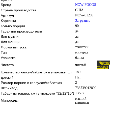
Бренд
NOW FOODS
Страна производства
США
Артикул
NOW-01289
Картинки
Загрузить
Кол-во порций
90
Гарантия производителя
да
Для мужчин
да
Для женщин
да
Форма выпуска
таблетки
Тип
минерал
Упаковка
банка
Другие
Чистота
чистый
товары
Количество капсул/таблеток в упаковке, шт.
180
детский
Нет
Размер порции в капсулах/таблетках
2
ШтрихКод
733739012890
Габариты товара, см (в упаковке "32/12*10")
13/7/7
магний
Минералы
глицинат