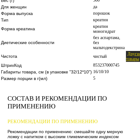
Вес (г)
300
Для женщин
да
Форма выпуска
порошок
Тип
креатин
креатин
Форма креатина
моногидрат
без аспартама,
Диетические особенности
без
мальтодекстрина
Други
Чистота
чистый
товары
ШтрихКод
853237000745
Габариты товара, см (в упаковке "32/12*10")
16/10/10
Размер порции в г(мл)
5
СОСТАВ И РЕКОМЕНДАЦИИ ПО
ПРИМЕНЕНИЮ
РЕКОМЕНДАЦИИ ПО ПРИМЕНЕНИЮ
Рекомендации по применению: смешайте одну мерную
ложку с напитком с высоким гликемическим индексом