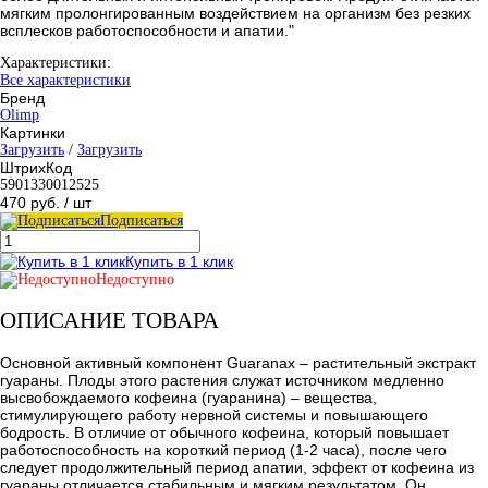
мягким пролонгированным воздействием на организм без резких
всплесков работоспособности и апатии."
Характеристики:
Все характеристики
Бренд
Olimp
Картинки
Загрузить
/
Загрузить
ШтрихКод
5901330012525
470 руб.
/ шт
Подписаться
Купить в 1 клик
Недоступно
ОПИСАНИЕ ТОВАРА
Основной активный компонент Guaranax – растительный экстракт
гуараны. Плоды этого растения служат источником медленно
высвобождаемого кофеина (гуаранина) – вещества,
стимулирующего работу нервной системы и повышающего
бодрость. В отличие от обычного кофеина, который повышает
работоспособность на короткий период (1-2 часа), после чего
следует продолжительный период апатии, эффект от кофеина из
гуараны отличается стабильным и мягким результатом. Он