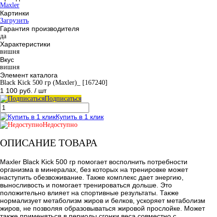
Maxler
Картинки
Загрузить
Гарантия производителя
да
Характеристики
вишня
Вкус
вишня
Элемент каталога
Black Kick 500 гр (Maxler)_ [167240]
1 100 руб.
/ шт
Подписаться
Купить в 1 клик
Недоступно
ОПИСАНИЕ ТОВАРА
Maxler Black Kick 500 гр помогает восполнить потребности
организма в минералах, без которых на тренировке может
наступить обезвоживание. Также комплекс дает энергию,
выносливость и помогает тренироваться дольше. Это
положительно влияет на спортивные результаты. Также
нормализует метаболизм жиров и белков, ускоряет метаболизм
жиров, не позволяя образовываться жировой прослойке. Может
также применяться в периоды сгонки веса совместно с