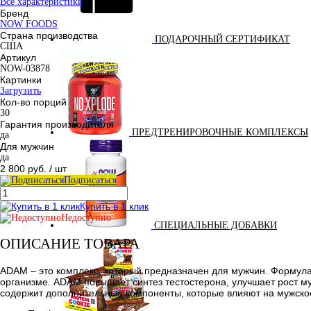
Все характеристики
Бренд
NOW FOODS
Страна производства
ПОДАРОЧНЫЙ СЕРТИФИКАТ
США
Артикул
NOW-03878
Картинки
Загрузить
Кол-во порций
30
Гарантия производителя
ПРЕДТРЕНИРОВОЧНЫЕ КОМПЛЕКСЫ
да
Для мужчин
да
2 800 руб.
/ шт
Подписаться
Купить в 1 клик
Недоступно
СПЕЦИАЛЬНЫЕ ДОБАВКИ
ОПИСАНИЕ ТОВАРА
ADAM – это комплекс, который предназначен для мужчин. Формула
организме. ADAM повышает синтез тестостерона, улучшает рост м
содержит дополнительные компоненты, которые влияют на мужское