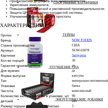
Профилактика дефицита всех микроэлементов;
СПОРТИВНЫЕ БАТОНЧИКИ
Укрепление иммунитета;
Повышение физической и умственной производительности;
Защита ЦНС и сердечно-сосудистой системы;
Улучшение работы и защита простаты.
ХАРАКТЕРИСТИКИ
ТЕЙПЫ
Прочие
Бренд
NOW FOODS
Страна производства
США
Артикул
NOW-03878
Картинки
Загрузить
Кол-во порций
30
Гарантия производителя
да
УЛУЧШЕНИЕ СНА
Для мужчин
да
Форма выпуска
капсулы
Тип
минерально-витаминный
Упаковка
банка
Чистота
комплексный
Количество капсул/таблеток в упаковке, шт.
90
ЭНЕРГЕТИЧЕСКИЕ ДОБАВКИ
детский
Нет
Размер порции в капсулах/таблетках
3