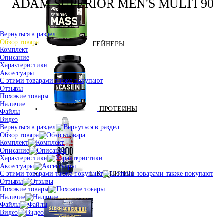
ADAM SUPERIOR MEN'S MULTI 90
Вернуться в раздел
Обзор товара
ГЕЙНЕРЫ
Комплект
Описание
Характеристики
Аксессуары
С этими товарами также покупают
Отзывы
Похожие товары
Наличие
ПРОТЕИНЫ
Файлы
Видео
Вернуться в раздел
Обзор товара
Комплект
Описание
Характеристики
Аксессуары
С этими товарами также покупают
L-КАРНИТИН
Отзывы
Похожие товары
Наличие
Файлы
Видео