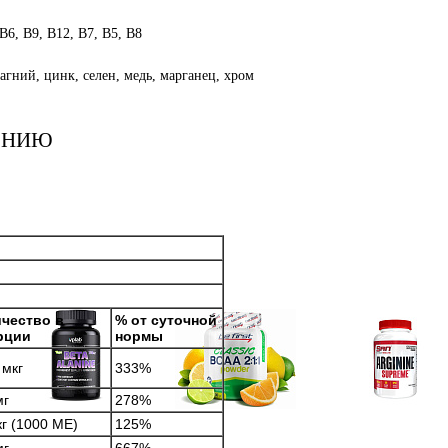
 B6, B9, B12, B7, B5, B8
агний, цинк, селен, медь, марганец, хром
ЕНИЮ
чество в
% от суточной
рции
нормы
 мкг
333%
мг
278%
Аминокислоты
Bcaa
Аргинин (l-arginin
кг (1000 МЕ)
125%
отдельные
мг
667%