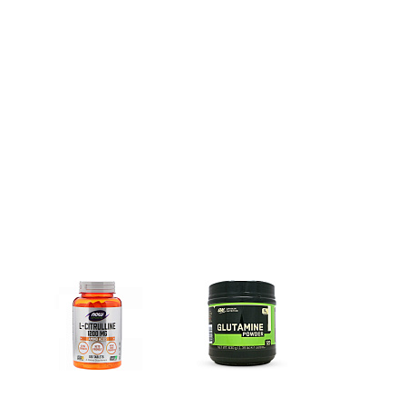
e)
Цитрулин (l-citrulline)
Глутамин