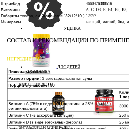
ШтрихКод
4660476380516
Витамины
A, C, D3, E, B1, B2, B3,
Габариты товара, см (в упаковке "32/12*10")
12/7/7
Минералы
кальций, магний, йод, м
УЦЕНКА
СОСТАВ И РЕКОМЕНДАЦИИ ПО ПРИМЕН
ИНГРЕДИЕНТЫ
ДЛЯ ДЕТЕЙ
Пищевая ценность
КОСМЕТИКА
Размер порции:
3 вегетарианские капсулы
АМИНОКИСЛОТЫ
Порций в упаковке:
30
Коли
1 по
Витамин A (75% в виде бета-каротина и 25% в виде
3000
ретинилпальмитата)
Витамин С (из аскорбата кальция)
250 
Аминокислоты
Бета-аланин
Витамин D (в виде эргокальциферола)
25 м
комплексные
ВИТАМИНЫ И МИНЕРАЛЫ
Витамин E (в виде d-альфа-токоферила сукцината)
100 