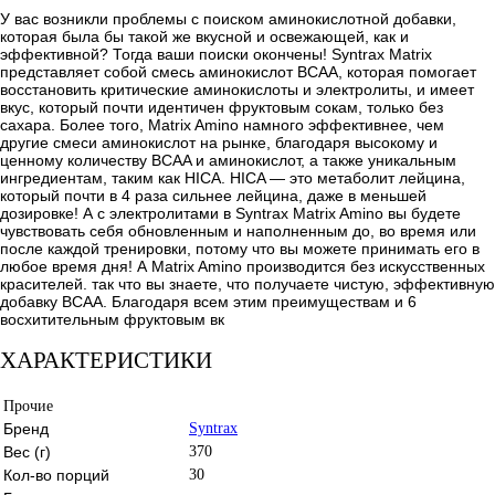
У вас возникли проблемы с поиском аминокислотной добавки,
которая была бы такой же вкусной и освежающей, как и
эффективной? Тогда ваши поиски окончены! Syntrax Matrix
представляет собой смесь аминокислот BCAA, которая помогает
восстановить критические аминокислоты и электролиты, и имеет
вкус, который почти идентичен фруктовым сокам, только без
сахара. Более того, Matrix Amino намного эффективнее, чем
другие смеси аминокислот на рынке, благодаря высокому и
ценному количеству BCAA и аминокислот, а также уникальным
ингредиентам, таким как HICA. HICA — это метаболит лейцина,
который почти в 4 раза сильнее лейцина, даже в меньшей
дозировке! А с электролитами в Syntrax Matrix Amino вы будете
чувствовать себя обновленным и наполненным до, во время или
после каждой тренировки, потому что вы можете принимать его в
любое время дня! А Matrix Amino производится без искусственных
красителей. так что вы знаете, что получаете чистую, эффективную
добавку BCAA. Благодаря всем этим преимуществам и 6
восхитительным фруктовым вк
ХАРАКТЕРИСТИКИ
Прочие
Бренд
Syntrax
Вес (г)
370
Кол-во порций
30