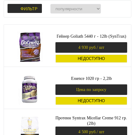
ФИЛЬТР
Гейнер Goliath 5440 г - 12lb (SynTrax)
4 930 руб.
/ шт
НЕДОСТУПНО
Essence 1020 гр - 2,2lb
Цена по запросу
НЕДОСТУПНО
Протеин Syntrax Micellar Creme 912 гр.
(2lb)
4 500 руб.
/ шт