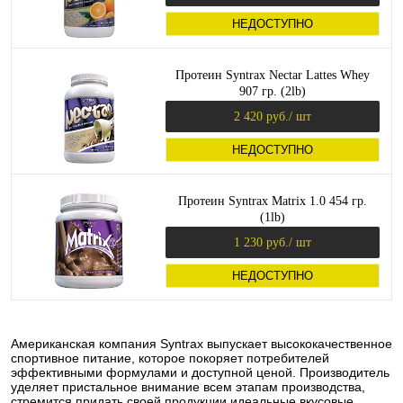
НЕДОСТУПНО
Протеин Syntrax Nectar Lattes Whey
907 гр. (2lb)
2 420 руб.
/ шт
НЕДОСТУПНО
Протеин Syntrax Matrix 1.0 454 гр.
(1lb)
1 230 руб.
/ шт
НЕДОСТУПНО
Американская компания Syntrax выпускает высококачественное
спортивное питание, которое покоряет потребителей
эффективными формулами и доступной ценой. Производитель
уделяет пристальное внимание всем этапам производства,
стремится придать своей продукции идеальные вкусовые