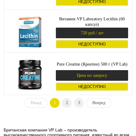
НЕДОСТУПНО
Витамин VP Laboratory Lecithin (60
капсул)
720 руб.
/ шт
НЕДОСТУПНО
Pure Creatine (Креатин) 500 г (VP Lab)
Цена по запросу
НЕДОСТУПНО
Назад
1
2
3
Вперед
Британская компания VP Lab – производитель
высококачественного спортивного питания, известный во всем