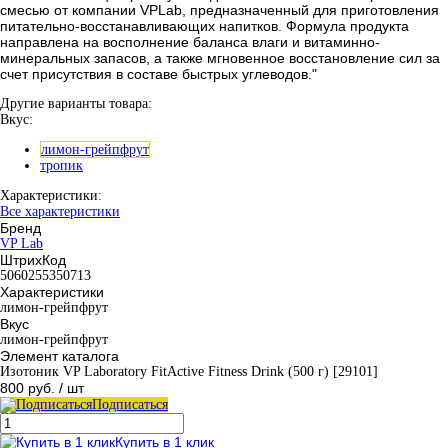
смесью от компании VPLab, предназначенный для приготовления
питательно-восстанавливающих напитков. Формула продукта
направлена на восполнение баланса влаги и витаминно-
минеральных запасов, а также мгновенное восстановление сил за
счет присутствия в составе быстрых углеводов."
Другие варианты товара:
Вкус:
лимон-грейпфрут
тропик
Характеристики:
Все характеристики
Бренд
VP Lab
ШтрихКод
5060255350713
Характеристики
лимон-грейпфрут
Вкус
лимон-грейпфрут
Элемент каталога
Изотоник VP Laboratory FitActive Fitness Drink (500 г) [29101]
800 руб.
/ шт
Подписаться
Купить в 1 клик